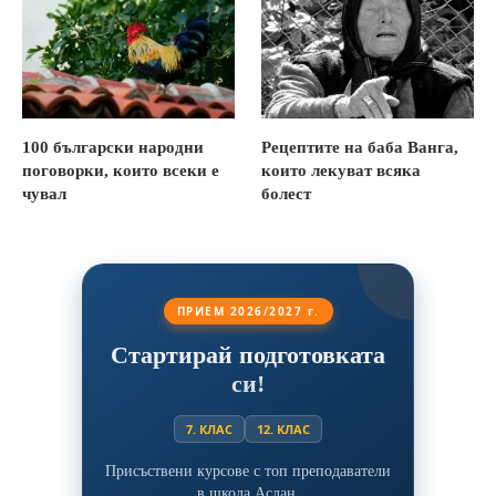
100 български народни
Рецептите на баба Ванга,
поговорки, които всеки е
които лекуват всяка
чувал
болест
ПРИЕМ 2026/2027 г.
Стартирай подготовката
си!
7. КЛАС
12. КЛАС
Присъствени курсове с топ преподаватели
в школа Аслан.