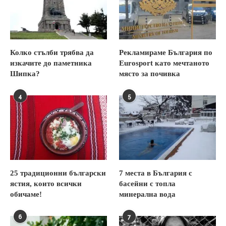
Колко стълби трябва да
Рекламираме България по
изкачите до паметника
Eurosport като мечтаното
Шипка?
място за почивка
4
5
25 традиционни български
7 места в България с
ястия, които всички
басейни с топла
обичаме!
минерална вода
6
7