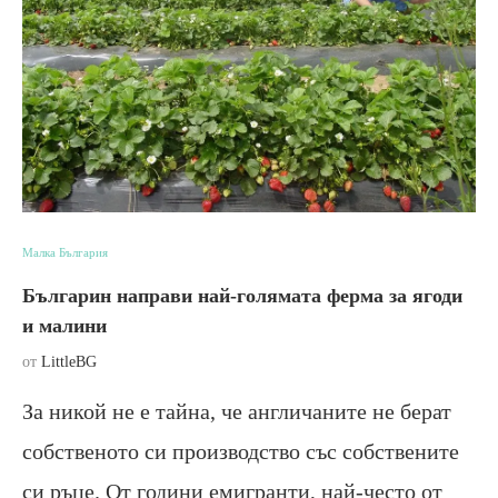
Малка България
Българин направи най-голямата ферма за ягоди
и малини
от
LittleBG
За никой не е тайна, че англичаните не берат
собственото си производство със собствените
си ръце. От години емигранти, най-често от