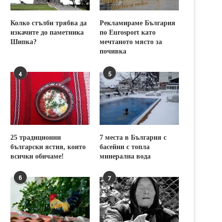
Колко стълби трябва да
Рекламираме България
изкачите до паметника
по Eurosport като
Шипка?
мечтаното място за
почивка
4
5
25 традиционни
7 места в България с
български ястия, които
басейни с топла
всички обичаме!
минерална вода
6
7