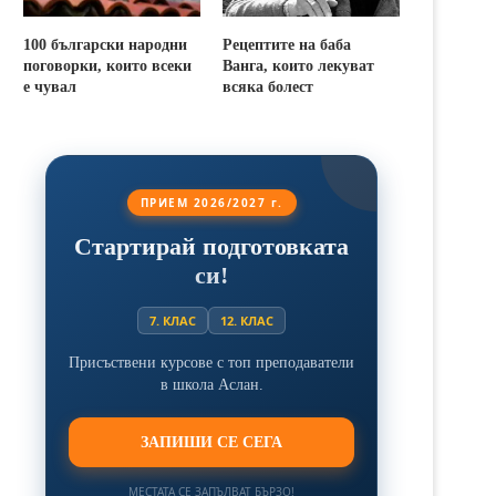
100 български народни
Рецептите на баба
поговорки, които всеки
Ванга, които лекуват
е чувал
всяка болест
ПРИЕМ 2026/2027 г.
Стартирай подготовката
си!
7. КЛАС
12. КЛАС
Присъствени курсове с топ преподаватели
в школа Аслан.
ЗАПИШИ СЕ СЕГА
МЕСТАТА СЕ ЗАПЪЛВАТ БЪРЗО!