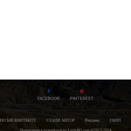
FACEBOOK
PINTEREST
НО БИСКВИТКИТЕ
СТАНИ АВТОР
Реклама
ЕКИП
Проектиран и разработен от LittleBG.com @2015-2024