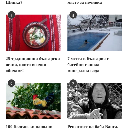
Шипка?
място за почивка
4
5
25 традиционни български
7 места в България с
ястия, които всички
басейни с топла
обичаме!
минерална вода
6
7
100 български народни
Рецептите на баба Ванга,