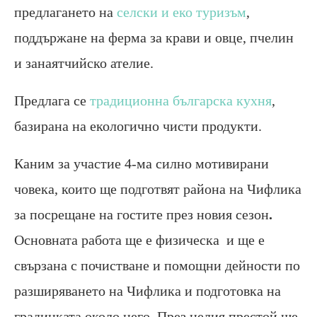
предлагането на
селски и еко туризъм
,
поддържане на ферма за крави и овце, пчелин
и занаятчийско ателие.
Предлага се
традиционна българска кухня
,
базирана на екологично чисти продукти.
Каним за участие 4-ма силно мотивирани
човека, които ще подготвят района на Чифлика
за посрещане на гостите през новия сезон
.
Основната работа ще е физическа и ще е
свързана с почистване и помощни дейности по
разширяването на Чифлика и подготовка на
градинката около него. През целия престой ще