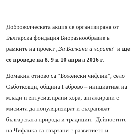
Доброволческата акция се организирана от
Българска фондация Биоразнообразие в
рамките на проект „
За Балкана и хората
” и
ще
се проведе на
8, 9 и 10 април
201
6 г
.
Домакин отново са “Боженски чифлик”, село
Съботковци, община Габрово – инициатива на
млади и ентусиазирани хора, ангажирани с
мисията да популяризират и съхраняват
българската природа и традиции. Дейностите
на Чифлика са свързани с развитието и