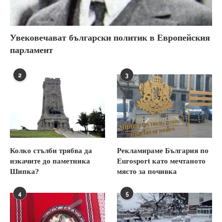
Увековечават български политик в Европейския
парламент
2
3
Колко стълби трябва да
Рекламираме България по
изкачите до паметника
Eurosport като мечтаното
Шипка?
място за почивка
4
5