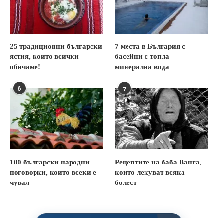
25 традиционни български
7 места в България с
ястия, които всички
басейни с топла
обичаме!
минерална вода
6
7
100 български народни
Рецептите на баба Ванга,
поговорки, които всеки е
които лекуват всяка
чувал
болест