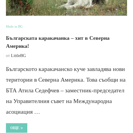
Made in BG
Българската каракачанка – хит в Северна
Америка!
от
LittleBG
Българското каракачанско куче завладява нови
територии в Северна Америка. Това съобщи на
БТА Атила Седефчев – заместник-председател
на Управителния съвет на Международна
асоциация …
ОЩЕ