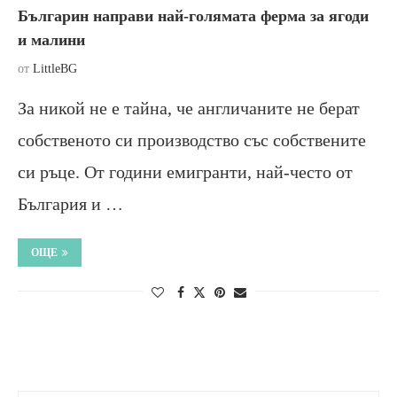
Българин направи най-голямата ферма за ягоди
и малини
от
LittleBG
За никой не е тайна, че англичаните не берат
собственото си производство със собствените
си ръце. От години емигранти, най-често от
България и …
ОЩЕ