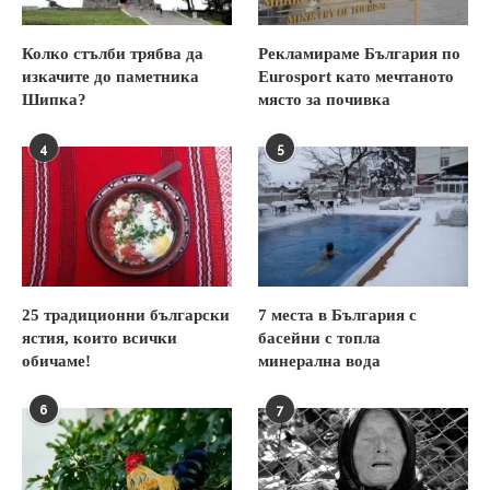
Колко стълби трябва да
Рекламираме България по
изкачите до паметника
Eurosport като мечтаното
Шипка?
място за почивка
4
5
25 традиционни български
7 места в България с
ястия, които всички
басейни с топла
обичаме!
минерална вода
6
7