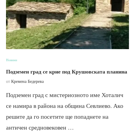
Новини
Подземен град се крие под Крушовската планина
от
Кремена Бедерева
Подземен град с мистериозното име Хоталич
се намира в района на община Севлиево. Ако
решите да го посетите ще попаднете на
античен средновековен …