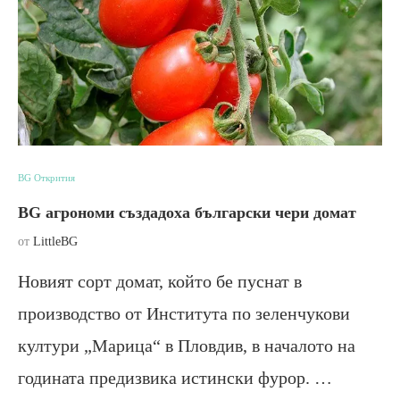
BG Открития
BG агрономи създадоха български чери домат
от
LittleBG
Новият сорт домат, който бе пуснат в
производство от Института по зеленчукови
култури „Марица“ в Пловдив, в началото на
годината предизвика истински фурор. …