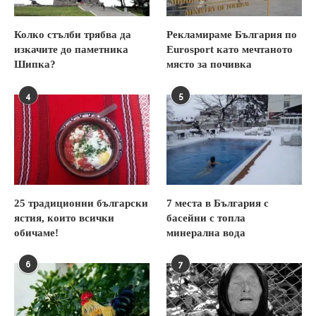
Колко стълби трябва да
Рекламираме България по
изкачите до паметника
Eurosport като мечтаното
Шипка?
място за почивка
4
5
25 традиционни български
7 места в България с
ястия, които всички
басейни с топла
обичаме!
минерална вода
6
7