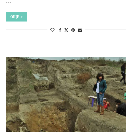
…
ОЩЕ