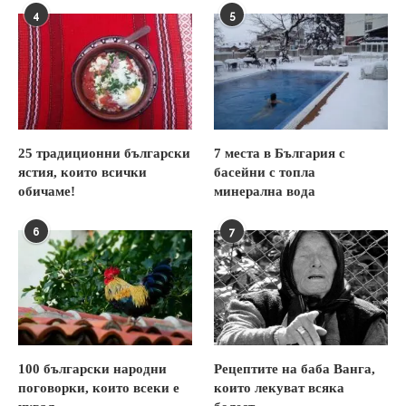
4
5
25 традиционни български
7 места в България с
ястия, които всички
басейни с топла
обичаме!
минерална вода
6
7
100 български народни
Рецептите на баба Ванга,
поговорки, които всеки е
които лекуват всяка