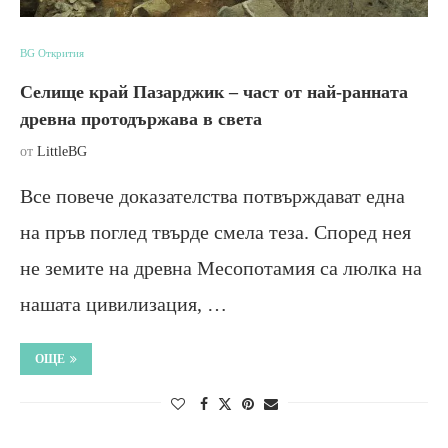
BG Открития
Селище край Пазарджик – част от най-ранната
древна протодържава в света
от
LittleBG
Все повече доказателства потвърждават една
на пръв поглед твърде смела теза. Според нея
не земите на древна Месопотамия са люлка на
нашата цивилизация, …
ОЩЕ