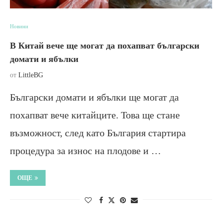
Новини
В Китай вече ще могат да похапват български
домати и ябълки
от
LittleBG
Български домати и ябълки ще могат да
похапват вече китайците. Това ще стане
възможност, след като България стартира
процедура за износ на плодове и …
ОЩЕ