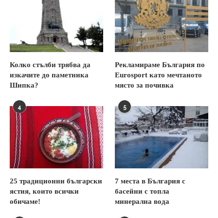
Колко стълби трябва да
Рекламираме България по
изкачите до паметника
Eurosport като мечтаното
Шипка?
място за почивка
4
5
25 традиционни български
7 места в България с
ястия, които всички
басейни с топла
обичаме!
минерална вода