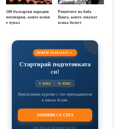
100 български народни
Рецептите на баба
поговорки, които всеки
Ванга, които лекуват
е чувал
всяка болест
ПРИЕМ 2026/2027 г.
Стартирай подготовката
си!
7. КЛАС
12. КЛАС
Присъствени курсове с топ преподаватели
в школа Аслан.
ЗАПИШИ СЕ СЕГА
МЕСТАТА СЕ ЗАПЪЛВАТ БЪРЗО!