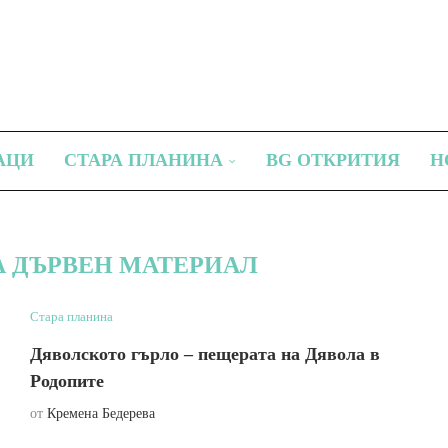
АЦИ
СТАРА ПЛАНИНА
BG ОТКРИТИЯ
Н
А ДЪРВЕН МАТЕРИАЛ
Стара планина
Дяволското гърло – пещерата на Дявола в
Родопите
от
Кремена Бедерева