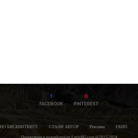
FACEBOOK
PINTEREST
НО БИСКВИТКИТЕ
СТАНИ АВТОР
Реклама
ЕКИП
Проектиран и разработен от LittleBG.com @2015-2024