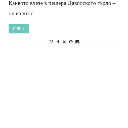
Каквото влезе в пещера Дяволското гърло –
не излиза!
ОЩЕ