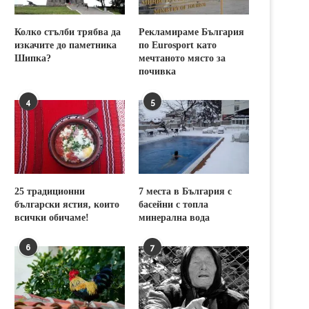
Колко стълби трябва да
Рекламираме България
изкачите до паметника
по Eurosport като
Шипка?
мечтаното място за
почивка
4
5
25 традиционни
7 места в България с
български ястия, които
басейни с топла
всички обичаме!
минерална вода
6
7