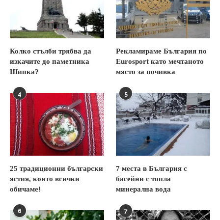
Колко стълби трябва да
Рекламираме България по
изкачите до паметника
Eurosport като мечтаното
Шипка?
място за почивка
4
5
25 традиционни български
7 места в България с
ястия, които всички
басейни с топла
обичаме!
минерална вода
6
7