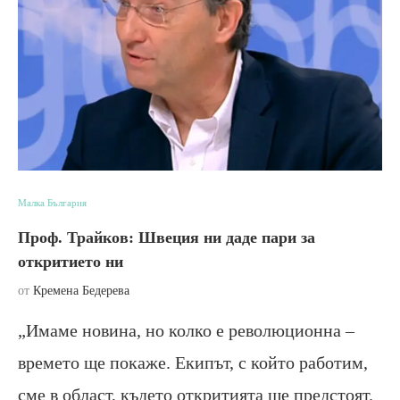
Малка България
Проф. Трайков: Швеция ни даде пари за
откритието ни
от
Кремена Бедерева
„Имаме новина, но колко е революционна –
времето ще покаже. Екипът, с който работим,
сме в област, където откритията ще предстоят.