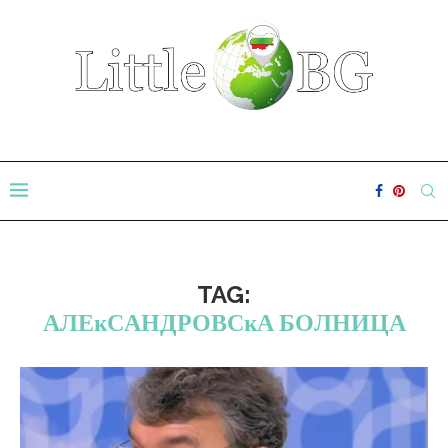
TAG:
AЛEĸCAНДPOВCĸA БOЛНИЦA