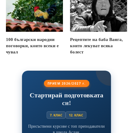
100 български народни
Рецептите на баба Ванга,
поговорки, които всеки е
които лекуват всяка
чувал
болест
ПРИЕМ 2026/2027 г.
Стартирай подготовката
си!
7. КЛАС
12. КЛАС
Присъствени курсове с топ преподаватели
в школа Аслан.