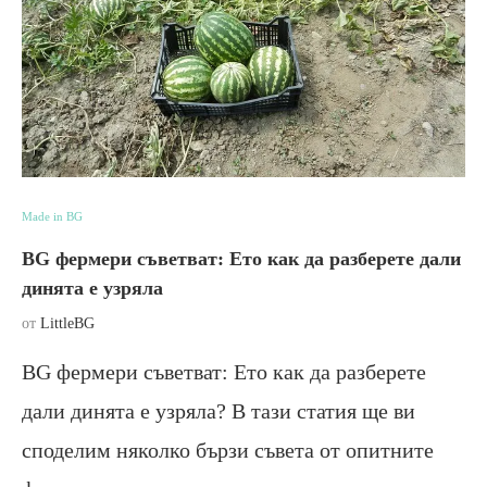
Made in BG
BG фермери съветват: Ето как да разберете дали
динята е узряла
от
LittleBG
BG фермери съветват: Ето как да разберете
дали динята е узряла? В тази статия ще ви
споделим няколко бързи съвета от опитните