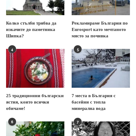
Колко стълби трябва да
Рекламираме България по
изкачите до паметника
Eurosport като мечтаното
Шипка?
място за почивка
4
5
25 традиционни български
7 места в България с
ястия, които всички
басейни с топла
обичаме!
минерална вода
6
7