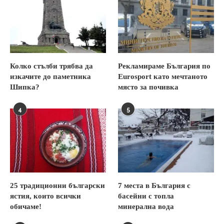
Колко стълби трябва да
Рекламираме България по
изкачите до паметника
Eurosport като мечтаното
Шипка?
място за почивка
4
5
25 традиционни български
7 места в България с
ястия, които всички
басейни с топла
обичаме!
минерална вода