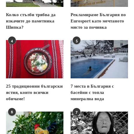
Колко стълби трябва да
Рекламираме България по
изкачите до паметника
Eurosport като мечтаното
Шипка?
място за почивка
4
5
25 традиционни български
7 места в България с
ястия, които всички
басейни с топла
обичаме!
минерална вода
6
7