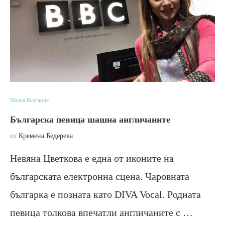
Малка България
Българска певица шашна англичаните
от
Кремена Бедерева
Невяна Цветкова е една от иконите на
българската електронна сцена. Чаровната
българка е позната като DIVA Vocal. Родната
певица толкова впечатли англичаните с …