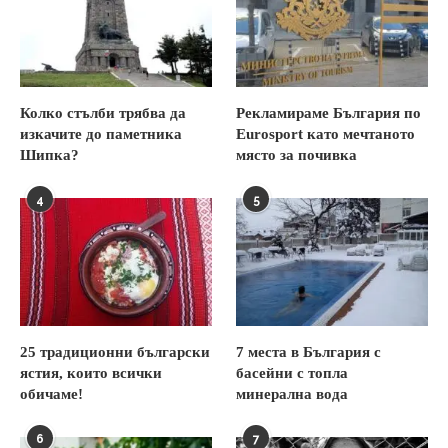
Колко стълби трябва да
Рекламираме България по
изкачите до паметника
Eurosport като мечтаното
Шипка?
място за почивка
4
5
25 традиционни български
7 места в България с
ястия, които всички
басейни с топла
обичаме!
минерална вода
6
7