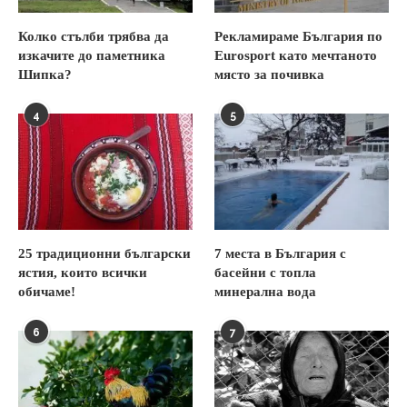
Колко стълби трябва да
Рекламираме България по
изкачите до паметника
Eurosport като мечтаното
Шипка?
място за почивка
4
5
25 традиционни български
7 места в България с
ястия, които всички
басейни с топла
обичаме!
минерална вода
6
7