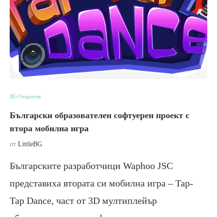
BG Открития
Български образователен софтуерен проект с
втора мобилна игра
от
LittleBG
Българските разработчици Waphoo JSC
представиха втората си мобилна игра – Tap-
Tap Dance, част от 3D мултиплейър