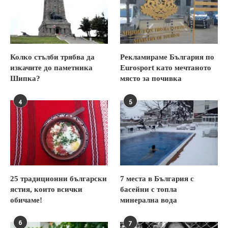
Колко стълби трябва да
Рекламираме България по
изкачите до паметника
Eurosport като мечтаното
Шипка?
място за почивка
4
5
25 традиционни български
7 места в България с
ястия, които всички
басейни с топла
обичаме!
минерална вода
6
7