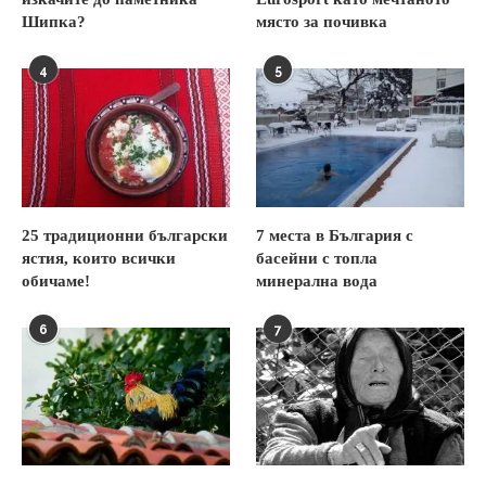
Шипка?
място за почивка
4
5
25 традиционни български
7 места в България с
ястия, които всички
басейни с топла
обичаме!
минерална вода
6
7