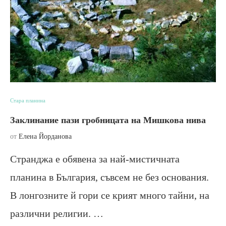
Стара планина
Заклинание пази гробницата на Мишкова нива
от
Елена Йорданова
Странджа е обявена за най-мистичната
планина в България, съвсем не без основания.
В лонгозните й гори се крият много тайни, на
различни религии. …