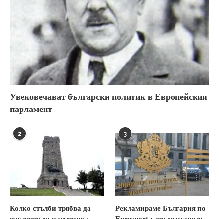
Увековечават български политик в Европейския
парламент
2
3
Колко стълби трябва да
Рекламираме България по
изкачите до паметника
Eurosport като мечтаното