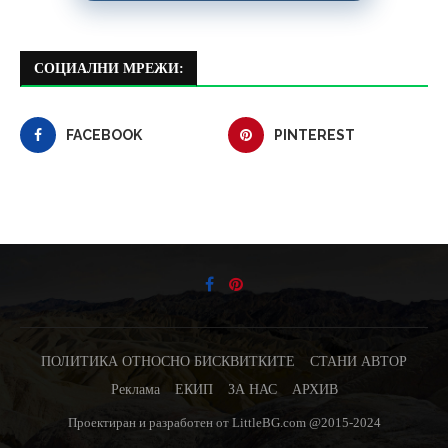
СОЦИАЛНИ МРЕЖИ:
FACEBOOK
PINTEREST
ПОЛИТИКА ОТНОСНО БИСКВИТКИТЕ
СТАНИ АВТОР
Реклама
ЕКИП
ЗА НАС
АРХИВ
Проектиран и разработен от LittleBG.com @2015-2024