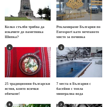
Колко стълби трябва да
Рекламираме България по
изкачите до паметника
Eurosport като мечтаното
Шипка?
място за почивка
4
5
25 традиционни български
7 места в България с
ястия, които всички
басейни с топла
обичаме!
минерална вода
6
7