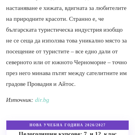
настаняване е хижата, вдигната за любителите
на природните красоти. Странно е, че
българската туристическа индустрия изобщо
не се сеща да използва това уникално място за
посещение от туристите – все едно дали от
северното или от южното Черноморие – точно
през него минава пътят между сателитните им
градове Провадия и Айтос.
Източник:
dir.bg
НОВА УЧЕБНА ГОДИНА 2026/2027
Целогодишни курсове: 7. и 12. клас