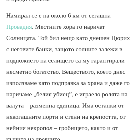
Намирал се е на около 6 км от сегашна
Провадия
. Местните хора го наричат
Солницата. Той бил нещо като днешен Цюрих
с неговите банки, защото солните залежи в
подножието на селището са му гарантирали
несметно богатство. Веществото, което днес
използваме като подправка за храна и даже го
наричаме „белия убиец”, е играело ролята на
валута – разменна единица. Има останки от
някогашните порти и стени на крепостта, от
нейния некропол – гробището, както и от
къщите на древните.