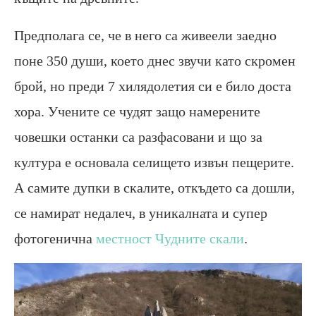
Предполага се, че в него са живеели заедно
поне 350 души, което днес звучи като скромен
брой, но преди 7 хилядолетия си е било доста
хора. Учените се чудят защо намерените
човешки останки са разфасовани и що за
култура е основала селището извън пещерите.
А самите дупки в скалите, откъдето са дошли,
се намират недалеч, в уникалната и супер
фотогенична
местност Чудните скали
.