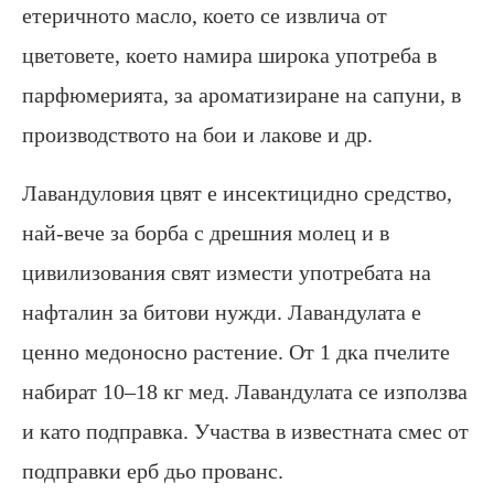
етеричното масло, което се извлича от
цветовете, което намира широка употреба в
парфюмерията, за ароматизиране на сапуни, в
производството на бои и лакове и др.
Лавандуловия цвят е инсектицидно средство,
най-вече за борба с дрешния молец и в
цивилизования свят измести употребата на
нафталин за битови нужди. Лавандулата е
ценно медоносно растение. От 1 дка пчелите
набират 10–18 кг мед. Лавандулата се използва
и като подправка. Участва в известната смес от
подправки ерб дьо прованс.