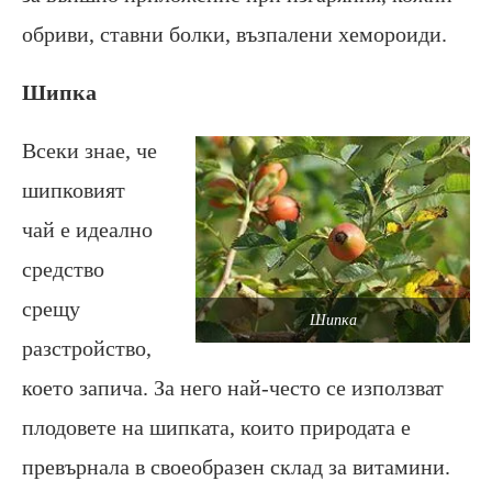
обриви, ставни болки, възпалени хемороиди.
Шипка
Всеки знае, че
шипковият
чай е идеално
средство
срещу
Шипка
разстройство,
което запича. За него най-често се използват
плодовете на шипката, които природата е
превърнала в своеобразен склад за витамини.