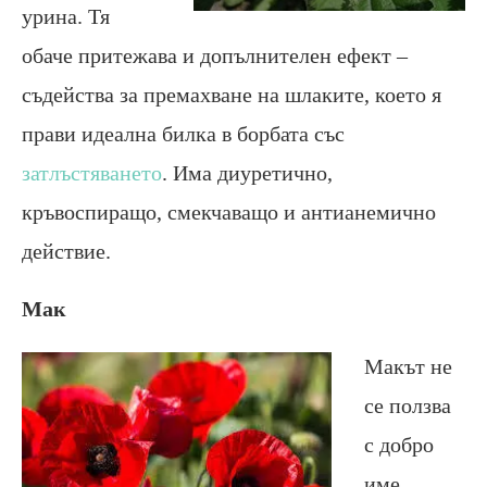
урина. Тя
обаче притежава и допълнителен ефект –
съдейства за премахване на шлаките, което я
прави идеална билка в борбата със
затлъстяването
. Има диуретично,
кръвоспиращо, смекчаващо и антианемично
действие.
Мак
Макът не
се ползва
с добро
име