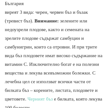
България
виреят 3 вида: черен, червен бъз и бъзак
(тревист бъз).
Внимание:
зелените или
недоузрели плодове, както и семената на
зрелите плодове съдържат самбуцин и
самбунигрин, които са отровни. И при трите
вида бъз плодовете имат високо съдържание на
витамин С. Изключително богат е на полезни
вещества и лекува всевъзможни болежки. С
лечебна цел се използват всички части от
билката бъз – корените, листата, плодовете и
цветовете.
Черният бъз
е билката, която лекува
100 болести.