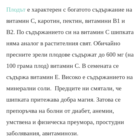
Плодът
е характерен с богатото съдържание на
витамин C, каротин, пектин, витамини B1 и
B2. По съдържанието си на витамин C шипката
няма аналог в растителния свят. Обичайно
пресните зрели плодове съдържат до 600 мг (на
100 грама плод) витамин C. В семената се
съдържа витамин E. Високо е съдържанието на
минерални соли. Предците ни смятали, че
шипката притежава добра магия. Затова се
препоръчва на болни от диабет, анемии,
умствена и физическа преумора, простудни
заболявания, авитаминози.