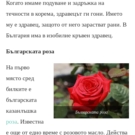
Когато имаме подуване и задръжка на
течности в корема, здравецът ги гони. Името
му е здравец, защото от него зарастват рани. В
България има в изобилие кръвен здравец.
Българската роза
На първо
място сред
билките е
българската
казанлъшка
Българската роза
роза
. Известна
е още от едно време с розовото масло. Действа