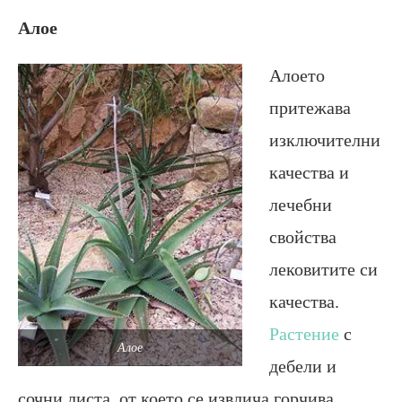
Алое
Алоето
притежава
изключителни
качества и
лечебни
свойства
лековитите си
качества.
Растение
с
Алое
дебели и
сочни листа, от което се извлича горчива