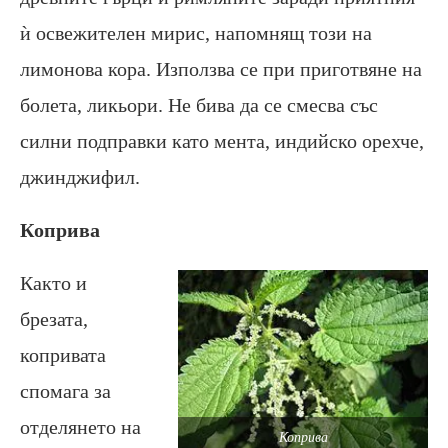
ѝ освежителен мирис, напомнящ този на
лимонова кора. Използва се при приготвяне на
болета, ликьори. Не бива да се смесва със
силни подправки като мента, индийско орехче,
джинджифил.
Коприва
Както и
брезата,
копривата
спомага за
отделянето на
Коприва