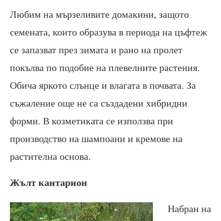
Любим на мързеливите домакини, защото
семената, които образува в периода на цъфтеж
се запазват през зимата и рано на пролет
покълва по подобие на плевелните растения.
Обича яркото слънце и влагата в почвата. За
съжаление още не са създадени хибридни
форми. В козметиката се използва при
производство на шампоани и кремове на
растителна основа.
Жълт кантарион
Набран на