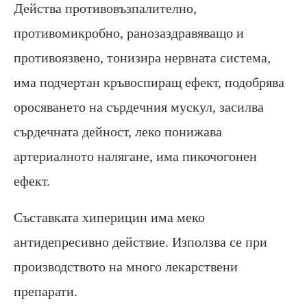
Действа противовъзпалително,
противомикробно, ранозаздравяващо и
противоязвено, тонизира нервната система,
има подчертан кръвоспиращ ефект, подобрява
оросяването на сърдечния мускул, засилва
сърдечната дейност, леко понижава
артериалното налягане, има пикочогонен
ефект.
Съставката хиперицин има меко
антидепресивно действие. Използва се при
производството на много лекарствени
препарати.