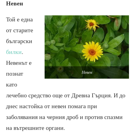
Невен
Той е една
от старите
български
билки
.
Невенът е
познат
Невен
като
лечебно средство още от Древна Гърция. И до
днес настойка от невен помага при
заболявания на черния дроб и против спазми
на вътрешните органи.