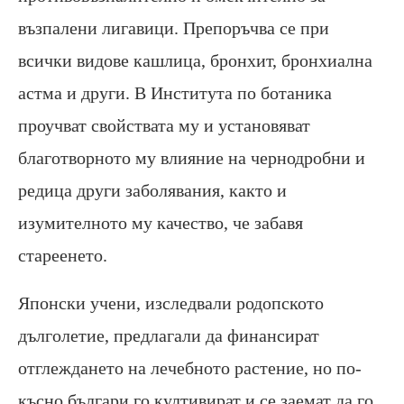
възпалени лигавици. Препоръчва се при
всички видове кашлица, бронхит, бронхиална
астма и други. В Института по ботаника
проучват свойствата му и установяват
благотворното му влияние на чернодробни и
редица други заболявания, както и
изумителното му качество, че забавя
стареенето.
Японски учени, изследвали родопското
дълголетие, предлагали да финансират
отглеждането на лечебното растение, но по-
късно българи го култивират и се заемат да го