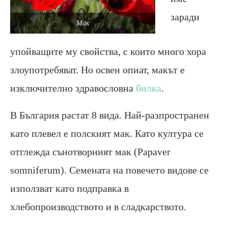
заради
Мак
упойващите му свойства, с които много хора
злоупотребяват. Но освен опиат, макът е
изключително здравословна
билка
.
В България растат 8 вида. Най-разпространен
като плевел е полският мак. Като култура се
отглежда сънотворният мак (Papaver
somniferum). Семената на повечето видове се
използват като подправка в
хлебопроизводството и в сладкарството.