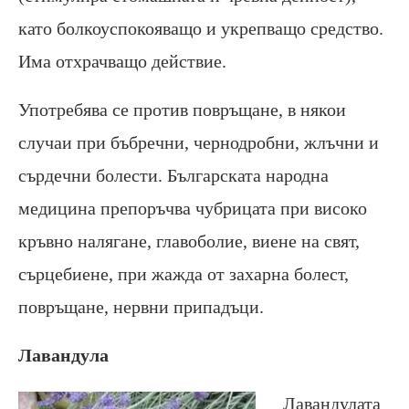
като болкоуспокояващо и укрепващо средство.
Има отхрачващо действие.
Употребява се против повръщане, в някои
случаи при бъбречни, чернодробни, жлъчни и
сърдечни болести. Българската народна
медицина препоръчва чубрицата при високо
кръвно налягане, главоболие, виене на свят,
сърцебиене, при жажда от захарна болест,
повръщане, нервни припадъци.
Лавандула
Лавандулата