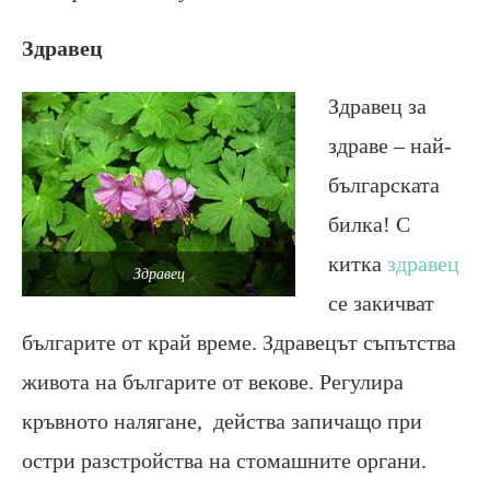
Здравец
Здравец за
здраве – най-
българската
билка! С
китка
здравец
Здравец
се закичват
българите от край време. Здравецът съпътства
живота на българите от векове. Регулира
кръвното налягане, действа запичащо при
остри разстройства на стомашните органи.