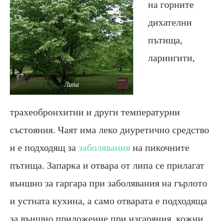
на горните
дихателни
пътища,
ларингити,
Липа
трахеобронхитни и други температурни
състояния. Чаят има леко диуретично средство
и е подходящ за
заболявания
на пикочните
пътища. Запарка и отвара от липа се прилагат
външно за гаргара при заболявания на гърлото
и устната кухина, а само отварата е подходяща
за външно приложение при изгаряния, кожни