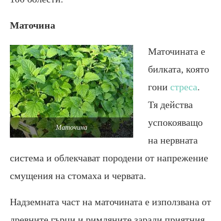
Маточина
Маточината е
билката, която
гони
стреса
.
Тя действа
успокояващо
Маточина
на нервната
система и облекчават породени от напрежение
смущения на стомаха и червата.
Надземната част на маточината е използвана от
древните гърци и римляните заради приятния