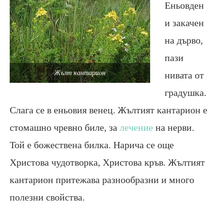
Еньовден
и закачен
на дърво,
пази
Жълт кантарион
нивата от
градушка.
Слага се в еньовия венец. Жълтият кантарион е
стомашно чревно биле, за
лечение
на нерви.
Той е божествена билка. Нарича се още
Христова чудотворка, Христова кръв. Жълтият
кантарион притежава разнообразни и много
полезни свойства.