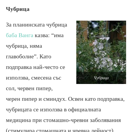
Чубрица
За планинската чубрица
баба Ванга
казва: “има
чубрица, няма
главоболие”. Като
подправка най-често се
използва, смесена със
Чубрица
сол, червен пипер,
черен пипер и сминдух. Освен като подправка,
чубрицата се използва в официалната
медицина при стомашно-чревни заболявания
(стимулира стомашната и чревна дейност),