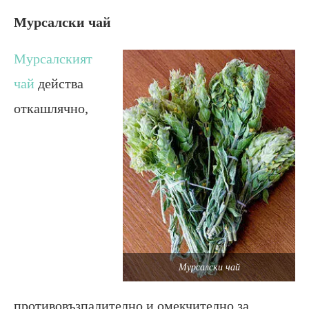
Мурсалски чай
Мурсалският
чай
действа
откашлячно,
Мурсалски чай
противовъзпалително и омекчително за