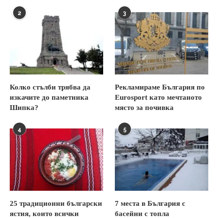
2
3
Колко стълби трябва да
Рекламираме България по
изкачите до паметника
Eurosport като мечтаното
Шипка?
място за почивка
4
5
25 традиционни български
7 места в България с
ястия, които всички
басейни с топла