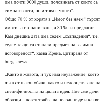
има почти 9000 души, половината от които са
симпатизанти, но и това е много“.
Общо 70 % от хората в „Имот без наем“ търсят
имоти за стопанисване, а 30 % ги предлагат.
Към днешна дата има седем „съвпадения“, т.е.
седем къщи са станали предмет на взаимна
договореност“, казва Ирена, цитирана от
burgasnews.
„Както в живота, и тук има неуважение, което
лъха от някои обяви, както и недооценяване на
специфичността на цялата идея. Ние сме дали
образци – човек трябва да посочи къде и какво