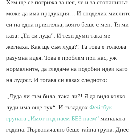
Хем ще се погрижа за нея, че и за стопанинът
може да има продукция… И споделих мислите
си на една приятелка, която беше с мен. Тя ми
каза: „Ти си луда”. И тези думи така ме
жегнаха. Как ще съм луда?! Та това е толкова
разумна идея. Това е проблем при нас, уж
нормалните, да гледаме на подобни идеи като
на лудост. И тогава си казах следното:
„Луда ли съм била, така ли?! Я да видя колко
луди има още тук“. И създадох
Фейсбук
групата „Имот под наем БЕЗ наем“
миналата
година. Първоначално беше тайна група. Днес