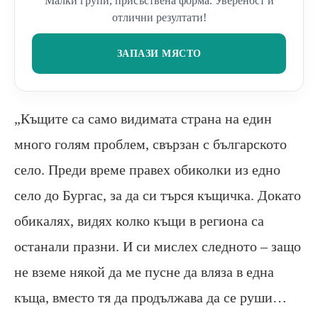
Малки групи, присъствена форма. Увереност и
отлични резултати!
ЗАПАЗИ МЯСТО
„Къщите са само видимата страна на един
много голям проблем, свързан с българското
село. Преди време правех обиколки из едно
село до Бургас, за да си търся къщичка. Докато
обикалях, видях колко къщи в региона са
останали празни. И си мислех следното – защо
не вземе някой да ме пусне да вляза в една
къща, вместо тя да продължава да се руши…