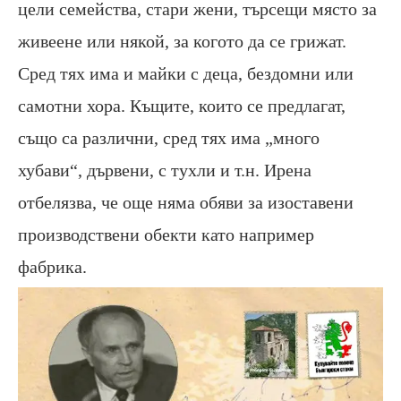
цели семейства, стари жени, търсещи място за
живеене или някой, за когото да се грижат.
Сред тях има и майки с деца, бездомни или
самотни хора. Къщите, които се предлагат,
също са различни, сред тях има „много
хубави“, дървени, с тухли и т.н. Ирена
отбелязва, че още няма обяви за изоставени
производствени обекти като например
фабрика.