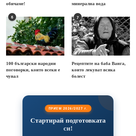
обичаме!
минерална вода
6
7
100 български народни
Рецептите на баба Ванга,
поговорки, които всеки е
които лекуват всяка
чувал
болест
ПРИЕМ 2026/2027 г.
Стартирай подготовката
си!