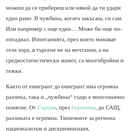
можеш да се прибереш или някой да ти удари
едно рамо. В чужбина, когато закъсаш, си сам.
Или например с още един… Може би още по-
изпаднал. Изпитанията, през които минават
тези хора, в търсене не на мечтания, а на
средностатистически живот, са многобройни и
тежки.
Както от емигрант до емигрант има огромна
разлика, така и „чужбина“ също е многозначно
понятие. От
Гърция
, през
Германия
, до САЩ,
разликата е огромна. Типичните за региона
национализъм и дискриминация,