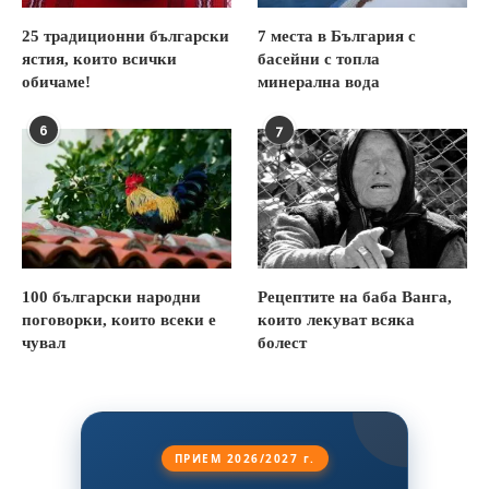
25 традиционни български
7 места в България с
ястия, които всички
басейни с топла
обичаме!
минерална вода
6
7
100 български народни
Рецептите на баба Ванга,
поговорки, които всеки е
които лекуват всяка
чувал
болест
ПРИЕМ 2026/2027 г.