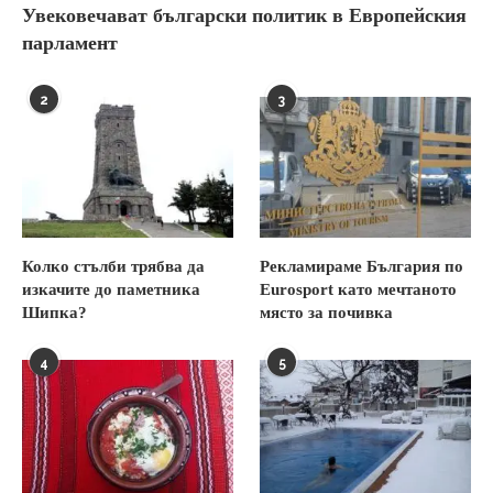
Увековечават български политик в Европейския
парламент
2
3
Колко стълби трябва да
Рекламираме България по
изкачите до паметника
Eurosport като мечтаното
Шипка?
място за почивка
4
5