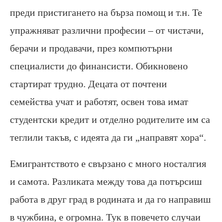
преди пристигането на бърза помощ и т.н. Те
упражняват различни професии – от чистачи,
берачи и продавачи, през компютърни
специалисти до финансисти. Обикновено
стартират трудно. Децата от почтени
семейства учат и работят, освен това имат
студентски кредит и отделно родителите им са
теглили такъв, с идеята да ги „направят хора“.
Емигрантството е свързано с много носталгия
и самота. Разликата между това да потърсиш
работа в друг град в родината и да го направиш
в чужбина, е огромна. Тук в повечето случаи