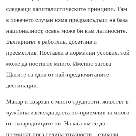
следващи капиталистическите принципи. Там
в повечето случаи няма предразсъдъци на база
националност, освен може би към латиносите.
Българинът е работлив, досетлив и
пресметлив. Поставен в нормални условия, той
може да постигне много. Именно затова
Щатите са една от най-предпочитаните
дестинации.
Макар и свързан с много трудности, животът в
чужбина изглежда доста по-приемлив за много
от сънародниците ни. Налага им се да
преминат през редица трудности – езикови,