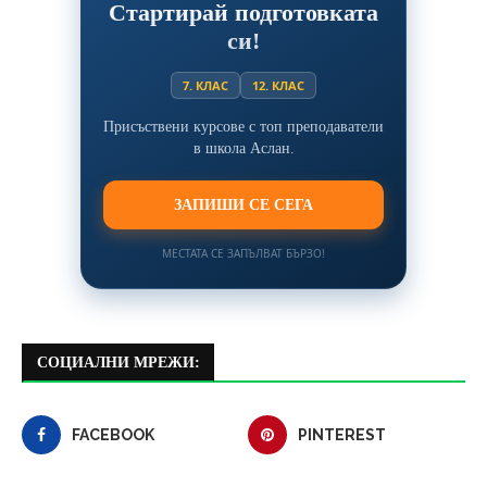
Стартирай подготовката
си!
7. КЛАС
12. КЛАС
Присъствени курсове с топ преподаватели
в школа Аслан.
ЗАПИШИ СЕ СЕГА
МЕСТАТА СЕ ЗАПЪЛВАТ БЪРЗО!
СОЦИАЛНИ МРЕЖИ:
FACEBOOK
PINTEREST