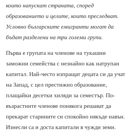
които напускат страната, според
образованието и целите, които преследват.
Условно българските емигранти могат да
бъдат разделени на три големи групи.
Първа е групата на членове на тукашни
заможни семейства с незнайно как натрупан
капитал. Най-често изпращат децата си да учат
на Запад, с цел престижно образование,
плащайки десетки хиляди за семестър. По-
възрастните членове понякога решават да
прекарат старините си спокойно някъде навън.
Изнесли са и доста капитали в чужди земи.