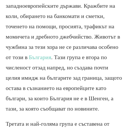
западноевропейските държави. Кражбите на
коли, обирането на банкомати и сметки,
точенето на помощи, просията, трафикът на
момичета и дребното джебчийство. Животът в
чужбина за тези хора не се различава особено
от този в
България
. Тази група е втора по
численост отзад напред, но създава почти
целия имидж на българите зад граница, защото
остава в съзнанието на европейците като
българи, за които България не е в Шенген, а
тази, за която съобщават по новините.
Третата и най-голяма група е съставена от