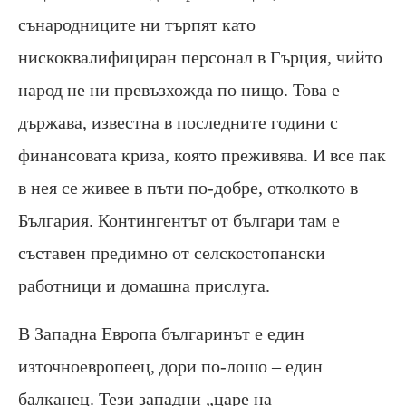
сънародниците ни търпят като
нискоквалифициран персонал в Гърция, чийто
народ не ни превъзхожда по нищо. Това е
държава, известна в последните години с
финансовата криза, която преживява. И все пак
в нея се живее в пъти по-добре, отколкото в
България. Контингентът от българи там е
съставен предимно от селскостопански
работници и домашна прислуга.
В Западна Европа българинът е един
източноевропеец, дори по-лошо – един
балканец. Тези западни „царе на