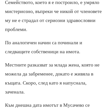
Семейството, което я е построило, е умряло
мистериозно, въпреки че никой от членовете
му не е страдал от сериозни здравословни
проблеми.
По аналогичен начин са починали и
следващите собственици на имота.
Местните разказват за млада жена, която не
можела да забременее, докато е живяла в
къщата. Скоро, след като я напуснала,
заченала.
Към днешна дата имотът в Мусачево се