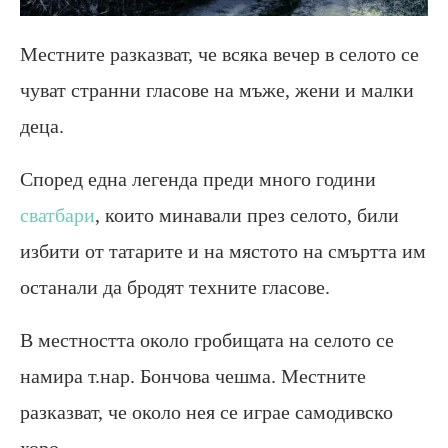
Местните разказват, че всяка вечер в селото се
чуват странни гласове на мъже, жени и малки
деца.
Според една легенда преди много години
сватбари
, които минавали през селото, били
избити от татарите и на мястото на смъртта им
останали да бродят техните гласове.
В местността около гробищата на селото се
намира т.нар. Бончова чешма. Местните
разказват, че около нея се играе самодивско
хоро.