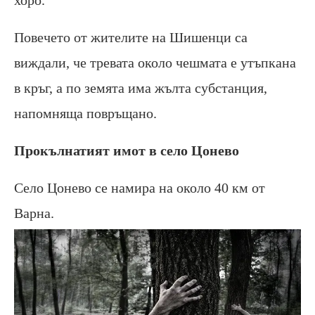
Повечето от жителите на Шишенци са
виждали, че тревата около чешмата е утъпкана
в кръг, а по земята има жълта субстанция,
напомняща повръщано.
Прокълнатият имот в село Цонево
Село Цонево се намира на около 40 км от
Варна.