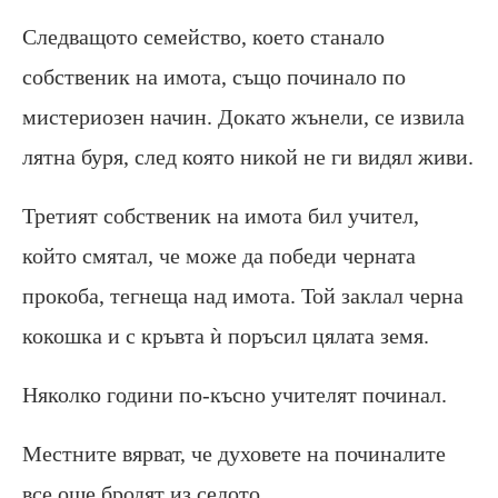
Следващото семейство, което станало
собственик на имота, също починало по
мистериозен начин. Докато жънели, се извила
лятна буря, след която никой не ги видял живи.
Третият собственик на имота бил учител,
който смятал, че може да победи черната
прокоба, тегнеща над имота. Той заклал черна
кокошка и с кръвта ѝ поръсил цялата земя.
Няколко години по-късно учителят починал.
Местните вярват, че духовете на починалите
все още бродят из селото.