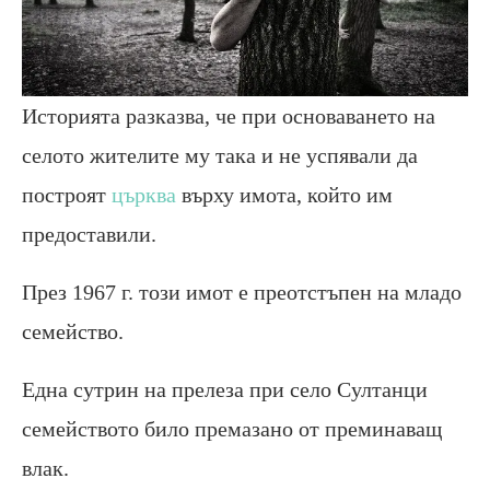
Историята разказва, че при основаването на
селото жителите му така и не успявали да
построят
църква
върху имота, който им
предоставили.
През 1967 г. този имот е преотстъпен на младо
семейство.
Една сутрин на прелеза при село Султанци
семейството било премазано от преминаващ
влак.