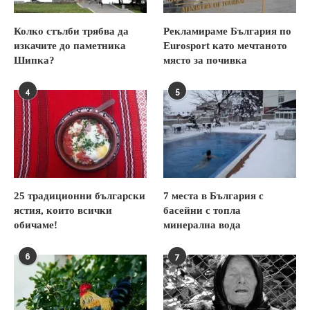
Колко стълби трябва да
Рекламираме България по
изкачите до паметника
Eurosport като мечтаното
Шипка?
място за почивка
4
5
25 традиционни български
7 места в България с
ястия, които всички
басейни с топла
обичаме!
минерална вода
6
7