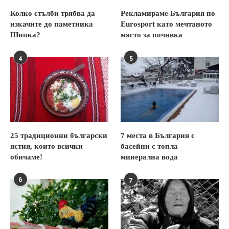
Колко стълби трябва да
Рекламираме България по
изкачите до паметника
Eurosport като мечтаното
Шипка?
място за почивка
4
5
25 традиционни български
7 места в България с
ястия, които всички
басейни с топла
обичаме!
минерална вода
6
7