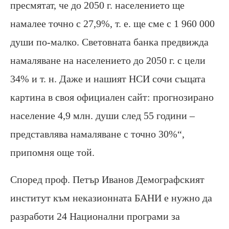
пресмятат, че до 2050 г. населението ще
намалее точно с 27,9%, т. е. ще сме с 1 960 000
души по-малко. Световната банка предвижда
намаляване на населението до 2050 г. с цели
34% и т. н. Даже и нашият НСИ сочи същата
картина в своя официален сайт: прогнозирано
население 4,9 млн. души след 55 години –
представлява намаляване с точно 30%“,
припомня още той.
Според проф. Петър Иванов Демографският
институт към неказионната БАНИ е нужно да
разработи 24 Национални програми за