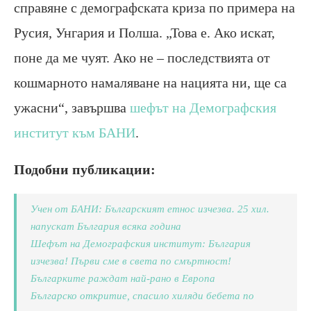
справяне с демографската криза по примера на
Русия, Унгария и Полша. „Това е. Ако искат,
поне да ме чуят. Ако не – последствията от
кошмарното намаляване на нацията ни, ще са
ужасни“, завършва
шефът на Демографския
институт към БАНИ
.
Подобни публикации:
Учен от БАНИ: Българският етнос изчезва. 25 хил.
напускат България всяка година
Шефът на Демографския институт: България
изчезва! Първи сме в света по смъртност!
Българките раждат най-рано в Европа
Българско откритие, спасило хиляди бебета по