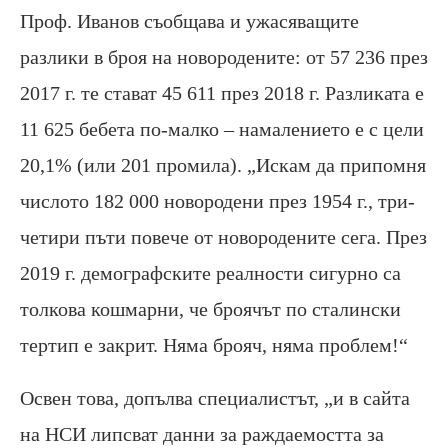
Проф. Иванов съобщава и ужасяващите
разлики в броя на новородените: от 57 236 през
2017 г. те стават 45 611 през 2018 г. Разликата е
11 625 бебета по-малко – намалението е с цели
20,1% (или 201 промила). „Искам да припомня
числото 182 000 новородени през 1954 г., три-
четири пъти повече от новородените сега. През
2019 г. демографските реалности сигурно са
толкова кошмарни, че броячът по сталински
тертип е закрит. Няма брояч, няма проблем!“
Освен това, допълва специалистът, „и в сайта
на НСИ липсват данни за раждаемостта за