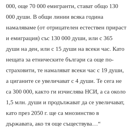
000, още 70 000 емигранти, стават общо 130
000 души. В общи линии всяка година
намаляваме (от отрицателен естествен прираст
и емиграция) със 130 000 души, или с 365
души на ден, или с 15 души на всеки час. Като
нещата за етническите българи са още по-
страховити, те намаляват всеки час с 19 души,
а циганите се увеличават с 4 души. Те сега не
са 300 000, както ги изчислява НСИ, а са около
1,5 млн. души и продължават да се увеличават,
като през 2050 г. ще са мнозинство в
държавата, ако тя още съществува…“