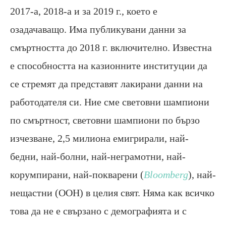
2017-а, 2018-а и за 2019 г., което е
озадачаващо. Има публикувани данни за
смъртността до 2018 г. включително. Известна
е способността на казионните институции да
се стремят да представят лакирани данни на
работодателя си. Ние сме световни шампиони
по смъртност, световни шампиони по бързо
изчезване, 2,5 милиона емигрирали, най-
бедни, най-болни, най-неграмотни, най-
корумпирани, най-покварени (
Bloomberg
), най-
нещастни (ООН) в целия свят. Няма как всичко
това да не е свързано с демографията и с