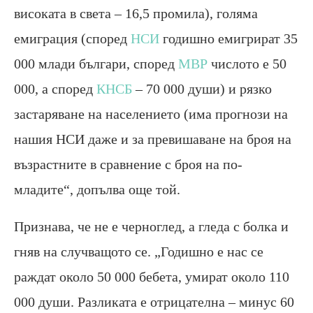
високата в света – 16,5 промила), голяма
емиграция (според
НСИ
годишно емигрират 35
000 млади българи, според
МВР
числото е 50
000, а според
КНСБ
– 70 000 души) и рязко
застаряване на населението (има прогнози на
нашия НСИ даже и за превишаване на броя на
възрастните в сравнение с броя на по-
младите“, допълва още той.
Признава, че не е черноглед, а гледа с болка и
гняв на случващото се. „Годишно е нас се
раждат около 50 000 бебета, умират около 110
000 души. Разликата е отрицателна – минус 60