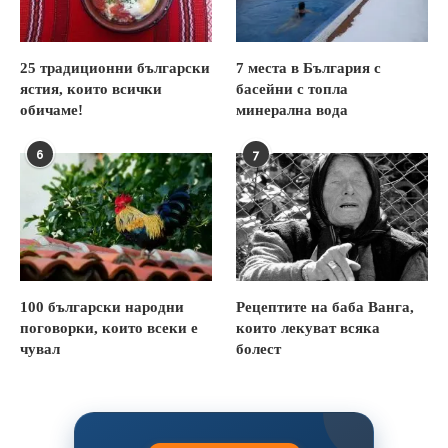
25 традиционни български
7 места в България с
ястия, които всички
басейни с топла
обичаме!
минерална вода
6
7
100 български народни
Рецептите на баба Ванга,
поговорки, които всеки е
които лекуват всяка
чувал
болест