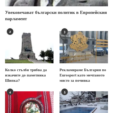
Увековечават български политик в Европейския
парламент
2
3
Колко стълби трябва да
Рекламираме България по
изкачите до паметника
Eurosport като мечтаното
Шипка?
място за почивка
4
5