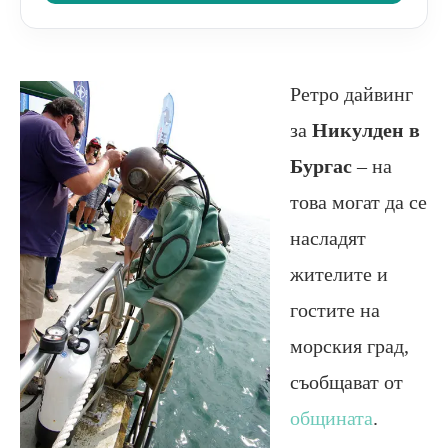
Ретро дайвинг
за
Никулден в
Бургас
– на
това могат да се
насладят
жителите и
гостите на
морския град,
съобщават от
общината
.