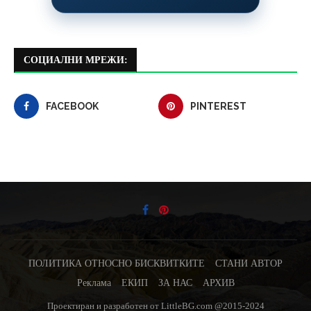
СОЦИАЛНИ МРЕЖИ:
FACEBOOK
PINTEREST
ПОЛИТИКА ОТНОСНО БИСКВИТКИТЕ
СТАНИ АВТОР
Реклама
ЕКИП
ЗА НАС
АРХИВ
Проектиран и разработен от LittleBG.com @2015-2024