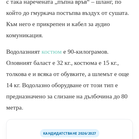
с така наречената „пъпна връв“ – шланг, по
който до гмуркача постъпва въздух от сушата.
Към него е прикрепен и кабел за аудио
комуникация.
Водолазният
костюм
е 90-килограмов.
Оловният баласт е 32 кг., костюма е 15 кг.,
толкова е и всяка от обувките, а шлемът е още
14 кг. Водолазно оборудване от този тип е
предназначено за слизане на дълбочина до 80
метра.
КАНДИДАТСТВАНЕ 2026/2027