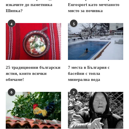
изкачите до паметника
Eurosport като мечтаното
Шипка?
място за почивка
4
5
25 традиционни български
7 места в България с
ястия, които всички
басейни с топла
обичаме!
минерална вода
6
7