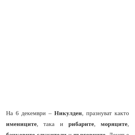
На 6 декември –
Никулден
, празнуват както
имениците
, така и
рибарите
,
моряците
,
банковите служители
и
търговците
. Денят е