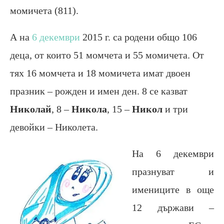
момичета (811).
А на
6 декември
2015 г. са родени общо 106
деца, от които 51 момчета и 55 момичета. От
тях 16 момчета и 18 момичета имат двоен
празник – рожден и имен ден. 8 се казват
Николай
, 8 –
Никола
, 15 –
Никол
и три
девойки – Николета.
На 6 декември
празнуват и
имениците в още
12 държави –