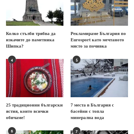
Колко стълби трябва да
Рекламираме България по
изкачите до паметника
Eurosport като мечтаното
Шипка?
място за почивка
4
5
25 традиционни български
7 места в България с
ястия, които всички
басейни с топла
обичаме!
минерална вода
6
7