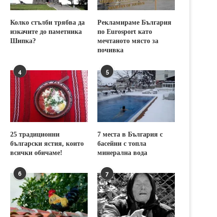
Колко стълби трябва да
Рекламираме България
изкачите до паметника
по Eurosport като
Шипка?
мечтаното място за
почивка
4
5
25 традиционни
7 места в България с
български ястия, които
басейни с топла
всички обичаме!
минерална вода
6
7