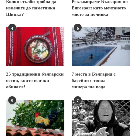
Колко стълби трябва да
Рекламираме България по
изкачите до паметника
Eurosport като мечтаното
Шипка?
място за почивка
4
5
25 традиционни български
7 места в България с
ястия, които всички
басейни с топла
обичаме!
минерална вода
6
7