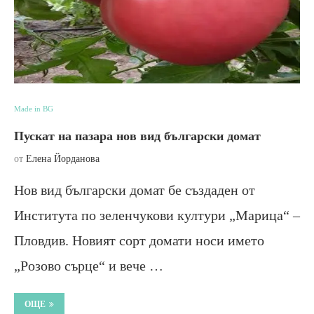
Made in BG
Пускат на пазара нов вид български домат
от
Елена Йорданова
Нов вид български домат бе създаден от
Института по зеленчукови култури „Марица“ –
Пловдив. Новият сорт домати носи името
„Розово сърце“ и вече …
ОЩЕ