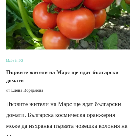
Made in BG
Първите жители на Марс ще ядат български
домати
от
Елена Йорданова
Първите жители на Марс ще ядат български
домати. Българска космическа оранжерия
може да изхранва първата човешка колония на