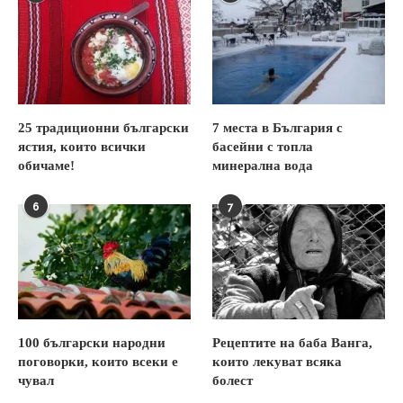
25 традиционни български
7 места в България с
ястия, които всички
басейни с топла
обичаме!
минерална вода
6
7
100 български народни
Рецептите на баба Ванга,
поговорки, които всеки е
които лекуват всяка
чувал
болест