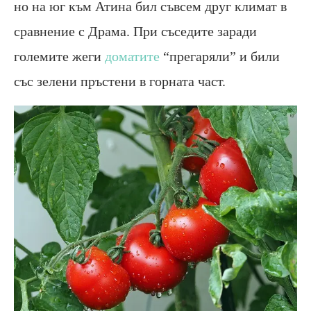
но на юг към Атина бил съвсем друг климат в
сравнение с Драма. При съседите заради
големите жеги
доматите
“прегаряли” и били
със зелени пръстени в горната част.