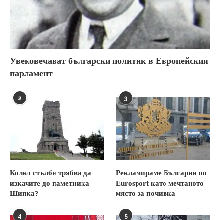
Увековечават български политик в Европейския
парламент
2
3
Колко стълби трябва да
Рекламираме България по
изкачите до паметника
Eurosport като мечтаното
Шипка?
място за почивка
4
5