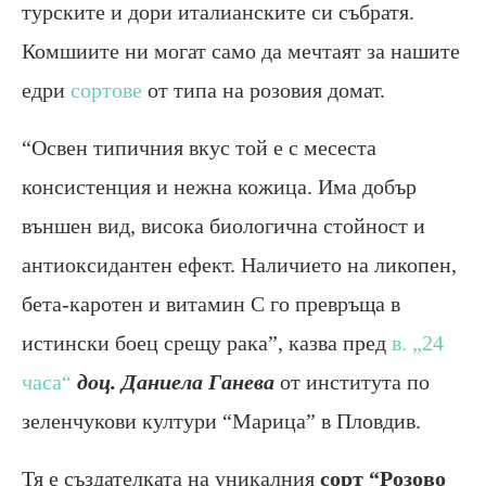
турските и дори италианските си събратя.
Комшиите ни могат само да мечтаят за нашите
едри
сортове
от типа на розовия домат.
“Освен типичния вкус той е с месеста
консистенция и нежна кожица. Има добър
външен вид, висока биологична стойност и
антиоксидантен ефект. Наличието на ликопен,
бета-каротен и витамин С го превръща в
истински боец срещу рака”, казва пред
в. „24
часа“
доц. Даниела Ганева
от института по
зеленчукови култури “Марица” в Пловдив.
Тя е създателката на уникалния
сорт “Розово