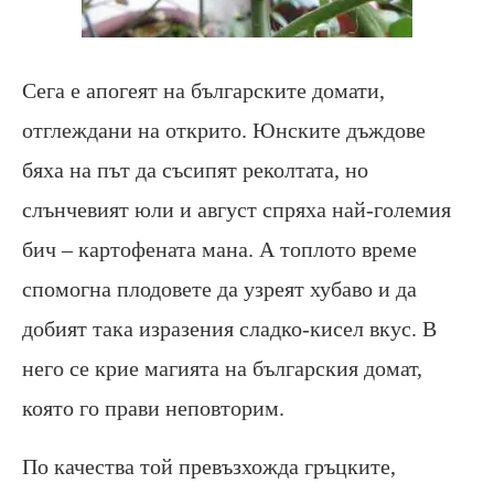
Сега е апогеят на българските домати,
отглеждани на открито. Юнските дъждове
бяха на път да съсипят реколтата, но
слънчевият юли и август спряха най-големия
бич – картофената мана. А топлото време
спомогна плодовете да узреят хубаво и да
добият така изразения сладко-кисел вкус. В
него се крие магията на българския домат,
която го прави неповторим.
По качества той превъзхожда гръцките,