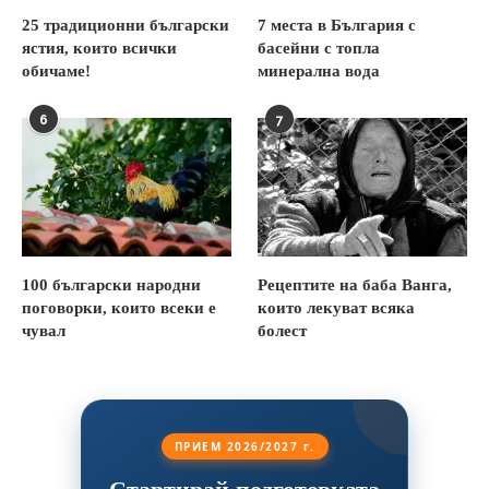
25 традиционни български
7 места в България с
ястия, които всички
басейни с топла
обичаме!
минерална вода
6
7
100 български народни
Рецептите на баба Ванга,
поговорки, които всеки е
които лекуват всяка
чувал
болест
ПРИЕМ 2026/2027 г.