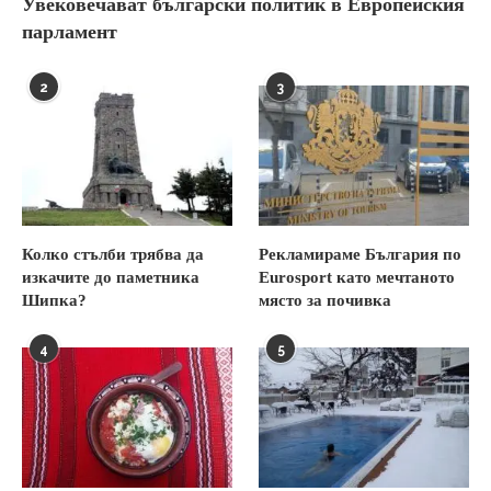
Увековечават български политик в Европейския
парламент
2
3
Колко стълби трябва да
Рекламираме България по
изкачите до паметника
Eurosport като мечтаното
Шипка?
място за почивка
4
5