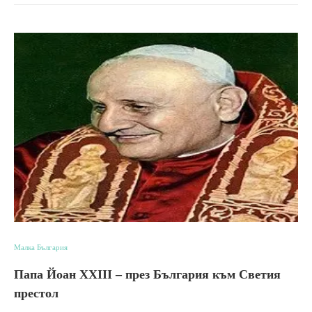
Малка България
Папа Йоан XXIII – през България към Светия
престол