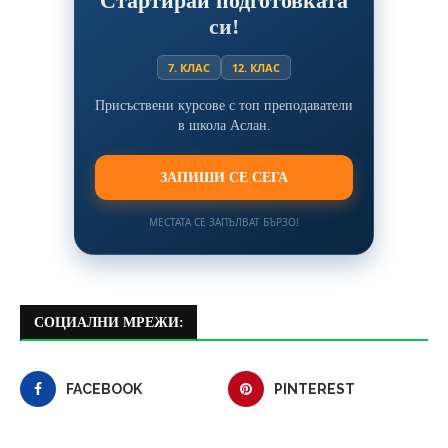
Стартирай подготовката
си!
7. КЛАС
12. КЛАС
Присъствени курсове с топ преподаватели
в школа Аслан.
ЗАПИШИ СЕ СЕГА
МЕСТАТА СЕ ЗАПЪЛВАТ БЪРЗО!
СОЦИАЛНИ МРЕЖИ:
FACEBOOK
PINTEREST