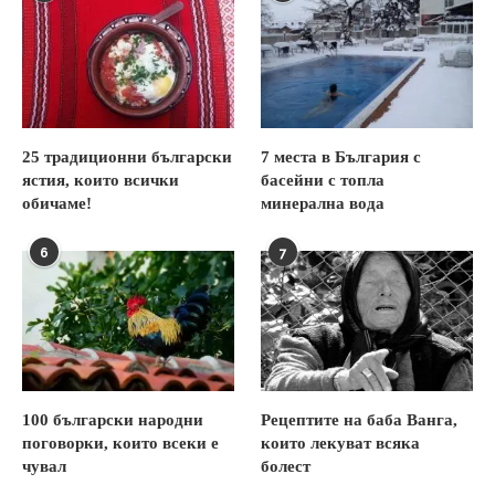
25 традиционни български
7 места в България с
ястия, които всички
басейни с топла
обичаме!
минерална вода
6
7
100 български народни
Рецептите на баба Ванга,
поговорки, които всеки е
които лекуват всяка
чувал
болест