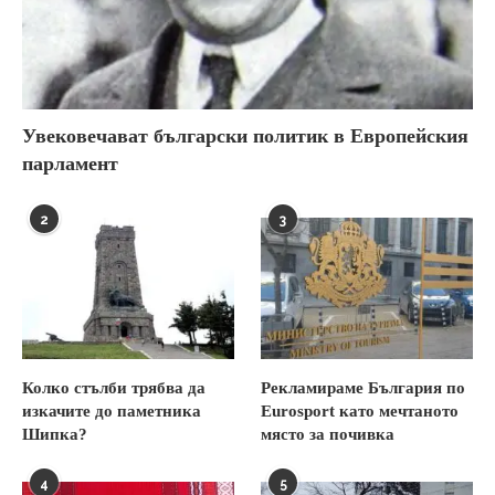
Увековечават български политик в Европейския
парламент
2
3
Колко стълби трябва да
Рекламираме България по
изкачите до паметника
Eurosport като мечтаното
Шипка?
място за почивка
4
5