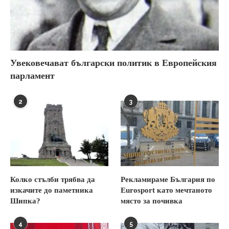
Увековечават български политик в Европейския
парламент
2
3
Колко стълби трябва да
Рекламираме България по
изкачите до паметника
Eurosport като мечтаното
Шипка?
място за почивка
4
5