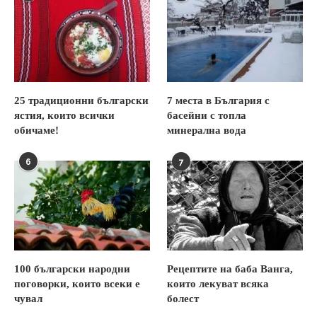
25 традиционни български
7 места в България с
ястия, които всички
басейни с топла
обичаме!
минерална вода
6
7
100 български народни
Рецептите на баба Ванга,
поговорки, които всеки е
които лекуват всяка
чувал
болест