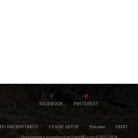
FACEBOOK
PINTEREST
НО БИСКВИТКИТЕ
СТАНИ АВТОР
Реклама
ЕКИП
Проектиран и разработен от LittleBG.com @2015-2024