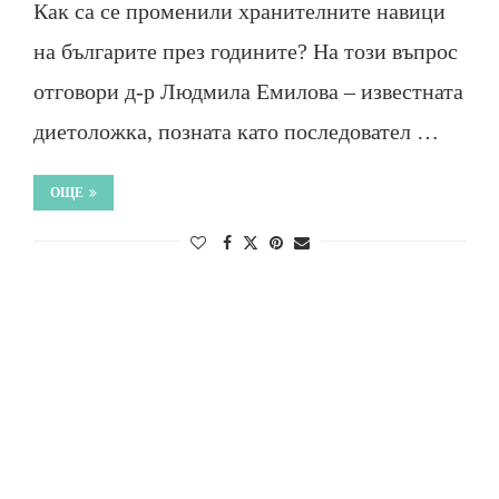
Как са се променили хранителните навици
на българите през годините? На този въпрос
отговори д-р Людмила Емилова – известната
диетоложка, позната като последовател …
ОЩЕ