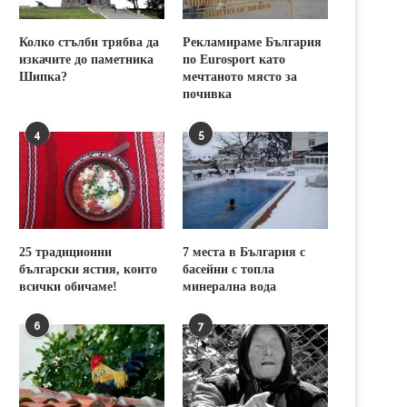
Колко стълби трябва да
Рекламираме България
изкачите до паметника
по Eurosport като
Шипка?
мечтаното място за
почивка
4
5
25 традиционни
7 места в България с
български ястия, които
басейни с топла
всички обичаме!
минерална вода
6
7