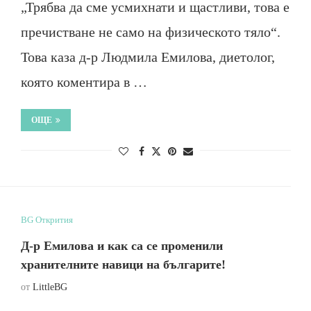
„Трябва да сме усмихнати и щастливи, това е
пречистване не само на физическото тяло“.
Това каза д-р Людмила Емилова, диетолог,
която коментира в …
ОЩЕ
BG Открития
Д-р Емилова и как са се променили
хранителните навици на българите!
от
LittleBG