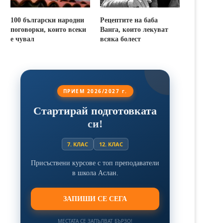
100 български народни
Рецептите на баба
поговорки, които всеки
Ванга, които лекуват
е чувал
всяка болест
ПРИЕМ 2026/2027 г.
Стартирай подготовката
си!
7. КЛАС
12. КЛАС
Присъствени курсове с топ преподаватели
в школа Аслан.
ЗАПИШИ СЕ СЕГА
МЕСТАТА СЕ ЗАПЪЛВАТ БЪРЗО!