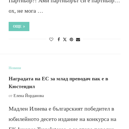
Партньор?! Ами партньорът си е партньор…
ох, не мога …
ОЩЕ
Новини
Наградата на ЕС за млад преводач пак е в
Кюстендил
от
Елена Йорданова
Мадлен Илиева е българският победител в
юбилейното десето издание на конкурса на