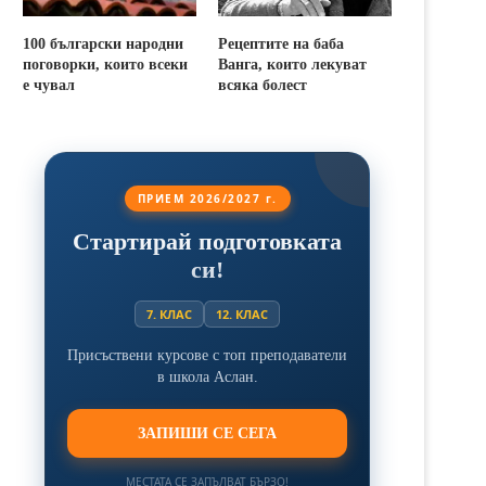
100 български народни
Рецептите на баба
поговорки, които всеки
Ванга, които лекуват
е чувал
всяка болест
ПРИЕМ 2026/2027 г.
Стартирай подготовката
си!
7. КЛАС
12. КЛАС
Присъствени курсове с топ преподаватели
в школа Аслан.
ЗАПИШИ СЕ СЕГА
МЕСТАТА СЕ ЗАПЪЛВАТ БЪРЗО!