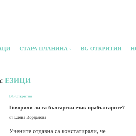
АЦИ
СТАРА ПЛАНИНА
BG ОТКРИТИЯ
Н
G:
ЕЗИЦИ
BG Открития
Говорили ли са български език прабългарите?
от
Елена Йорданова
Учените отдавна са констатирали, че