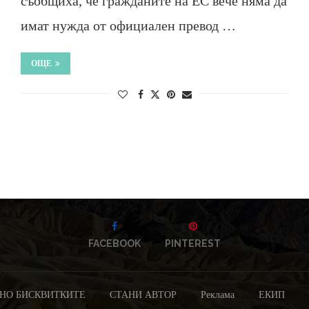
съобщиха, че гражданите на ЕС вече няма да
имат нужда от официален превод …
ОЩЕ
FACEBOOK
PINTEREST
НО БИСКВИТКИТЕ
СТАНИ АВТОР
Реклама
ЕКИП