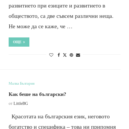
развитието при езиците и развитието в
обществото, са две съвсем различни неща.
Не може да се каже, че …
ОЩЕ
Малка България
Как беше на български?
от
LittleBG
Красотата на българския език, неговото
богатство и специфика – това ни припомня