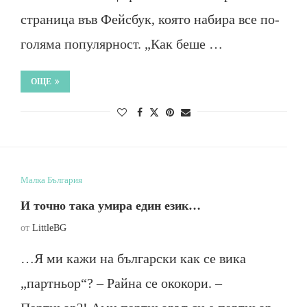
страница във Фейсбук, която набира все по-
голяма популярност. „Как беше …
ОЩЕ
Малка България
И точно така умира един език…
от
LittleBG
…Я ми кажи на български как се вика
„партньор“? – Райна се ококори. –