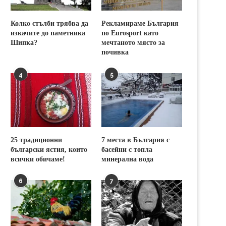
Колко стълби трябва да
Рекламираме България
изкачите до паметника
по Eurosport като
Шипка?
мечтаното място за
почивка
4
5
25 традиционни
7 места в България с
български ястия, които
басейни с топла
всички обичаме!
минерална вода
6
7