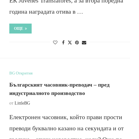
ЕК Juvenes Translatores, а за втора поредна
година наградата отива в …
ОЩЕ
BG Открития
Българският часовник-преводач – пред
индустриалното производство
от
LittleBG
Електронен часовник, който прави прости
преводи буквално казано на секундата и от