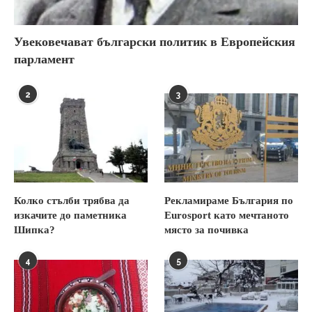
Увековечават български политик в Европейския
парламент
2
3
Колко стълби трябва да
Рекламираме България по
изкачите до паметника
Eurosport като мечтаното
Шипка?
място за почивка
4
5