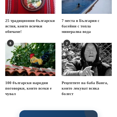
25 традиционни български
7 места в България с
ястия, които всички
басейни с топла
обичаме!
минерална вода
6
7
100 български народни
Рецептите на баба Ванга,
поговорки, които всеки е
които лекуват всяка
чувал
болест