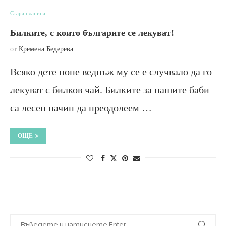
Стара планина
Билките, с които българите се лекуват!
от
Кремена Бедерева
Всяко дете поне веднъж му се е случвало да го
лекуват с билков чай. Билките за нашите баби
са лесен начин да преодолеем …
ОЩЕ