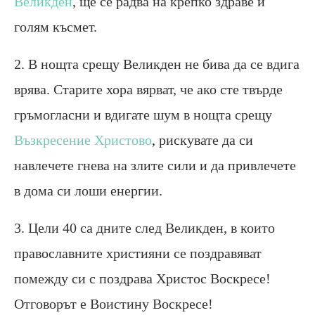
Великден
, ще се радва на крепко здраве и
голям късмет.
2. В нощта срещу Великден не бива да се вдига
врява. Старите хора вярват, че ако сте твърде
гръмогласни и вдигате шум в нощта срещу
Възкресение Христово
, рискувате да си
навлечете гнева на злите сили и да привлечете
в дома си лоши енергии.
3. Цели 40 са дните след Великден, в които
православните християни се поздравяват
помежду си с поздрава Христос Воскресе!
Отговорът е Воистину Воскресе!