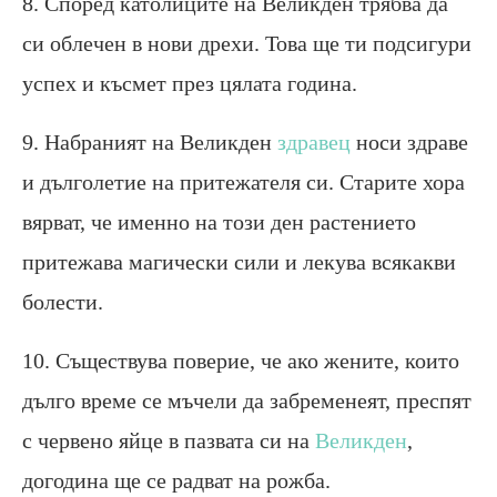
8. Според католиците на Великден трябва да
си облечен в нови дрехи. Това ще ти подсигури
успех и късмет през цялата година.
9. Набраният на Великден
здравец
носи здраве
и дълголетие на притежателя си. Старите хора
вярват, че именно на този ден растението
притежава магически сили и лекува всякакви
болести.
10. Съществува поверие, че ако жените, които
дълго време се мъчели да забременеят, преспят
с червено яйце в пазвата си на
Великден
,
догодина ще се радват на рожба.