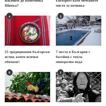
изкачите до паметника
Eurosport като мечтаното
Шипка?
място за почивка
4
5
25 традиционни български
7 места в България с
ястия, които всички
басейни с топла
обичаме!
минерална вода
6
7