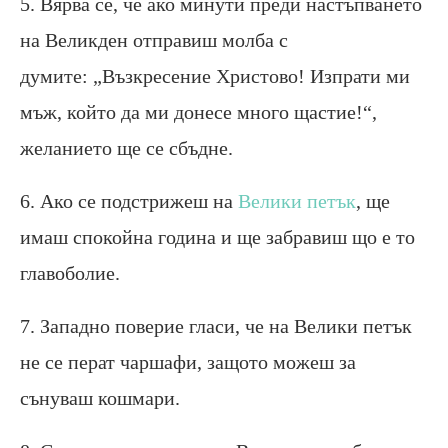
5. Вярва се, че ако минути преди настъпването
на Великден отправиш молба с
думите: „Възкресение Христово! Изпрати ми
мъж, който да ми донесе много щастие!“,
желанието ще се сбъдне.
6. Ако се подстрижеш на
Велики петък
, ще
имаш спокойна година и ще забравиш що е то
главоболие.
7. Западно поверие гласи, че на Велики петък
не се перат чаршафи, защото можеш за
сънуваш кошмари.