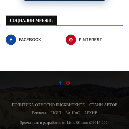
СОЦИАЛНИ МРЕЖИ:
FACEBOOK
PINTEREST
ПОЛИТИКА ОТНОСНО БИСКВИТКИТЕ
СТАНИ АВТОР
Реклама
ЕКИП
ЗА НАС
АРХИВ
Проектиран и разработен от LittleBG.com @2015-2024