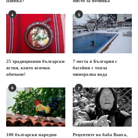
Шипка?
място за почивка
4
5
25 традиционни български
7 места в България с
ястия, които всички
басейни с топла
обичаме!
минерална вода
6
7
100 български народни
Рецептите на баба Ванга,