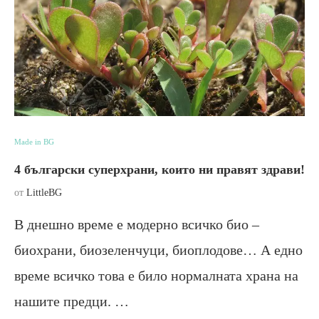
Made in BG
4 български суперхрани, които ни правят здрави!
от
LittleBG
В днешно време е модерно всичко био –
биохрани, биозеленчуци, биоплодове… А едно
време всичко това е било нормалната храна на
нашите предци. …