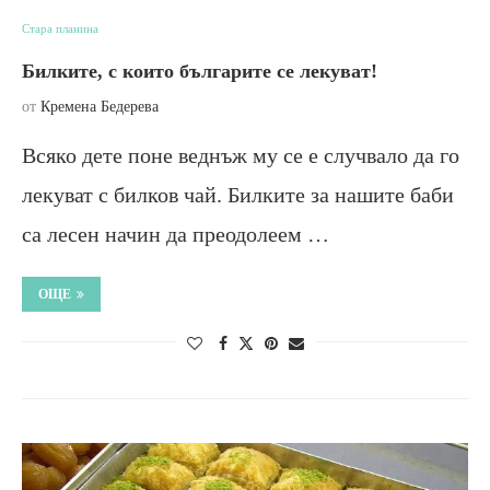
Стара планина
Билките, с които българите се лекуват!
от
Кремена Бедерева
Всяко дете поне веднъж му се е случвало да го
лекуват с билков чай. Билките за нашите баби
са лесен начин да преодолеем …
ОЩЕ