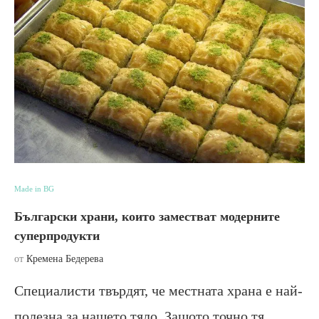
Made in BG
Български храни, които заместват модерните
суперпродукти
от
Кремена Бедерева
Специалисти твърдят, че местната храна е най-
полезна за нашето тяло. Защото точно тя