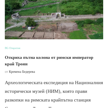
BG Открития
Откриха пътна колона от римски император
край Троян
от
Кремена Бедерева
Археологическата експедиция на Националния
исторически музей (НИМ), която прави
разкопки на римската крайпътна станция