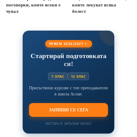
поговорки, които всеки е
които лекуват всяка
чувал
болест
ПРИЕМ 2026/2027 г.
Стартирай подготовката
си!
7. КЛАС
12. КЛАС
Присъствени курсове с топ преподаватели
в школа Аслан.
ЗАПИШИ СЕ СЕГА
МЕСТАТА СЕ ЗАПЪЛВАТ БЪРЗО!