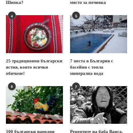
Шипка?
място за почивка
4
5
25 традиционни български
7 места в България с
ястия, които всички
басейни с топла
обичаме!
минерална вода
6
7
100 български народни
Рецептите на баба Ванга,