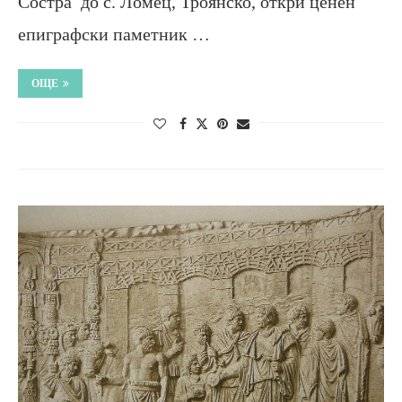
Состра до с. Ломец, Троянско, откри ценен
епиграфски паметник …
ОЩЕ