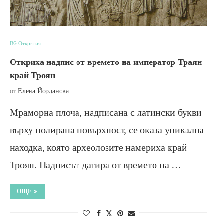
BG Открития
Откриха надпис от времето на император Траян
край Троян
от
Елена Йорданова
Мраморна плоча, надписана с латински букви
върху полирана повърхност, се оказа уникална
находка, която археолозите намериха край
Троян. Надписът датира от времето на …
ОЩЕ