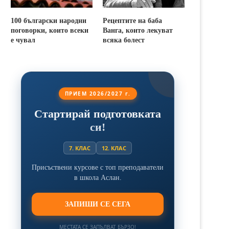
100 български народни
Рецептите на баба
поговорки, които всеки
Ванга, които лекуват
е чувал
всяка болест
ПРИЕМ 2026/2027 г.
Стартирай подготовката
си!
7. КЛАС
12. КЛАС
Присъствени курсове с топ преподаватели
в школа Аслан.
ЗАПИШИ СЕ СЕГА
МЕСТАТА СЕ ЗАПЪЛВАТ БЪРЗО!