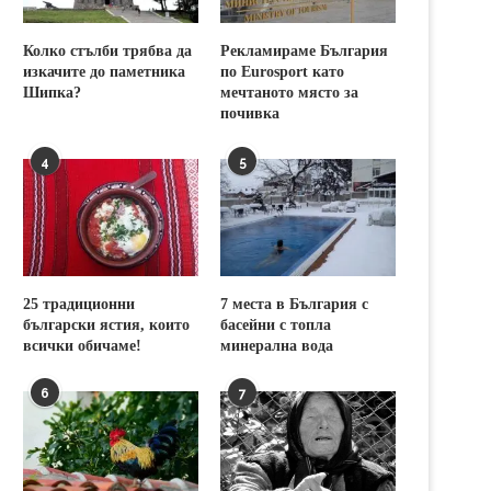
Колко стълби трябва да
Рекламираме България
изкачите до паметника
по Eurosport като
Шипка?
мечтаното място за
почивка
4
5
25 традиционни
7 места в България с
български ястия, които
басейни с топла
всички обичаме!
минерална вода
6
7