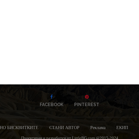
FACEBOOK
PINTEREST
НО БИСКВИТКИТЕ
СТАНИ АВТОР
Реклама
ЕКИП
Проектиран и разработен от LittleBG.com @2015-2024