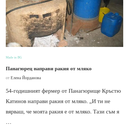
Made in BG
Панагюрец направи ракия от мляко
от
Елена Йорданова
54-годишният фермер от Панагюрище Кръстю
Катинов направи ракия от мляко. „И ти не
вярваш, че моята ракия е от мляко. Тази съм я
…