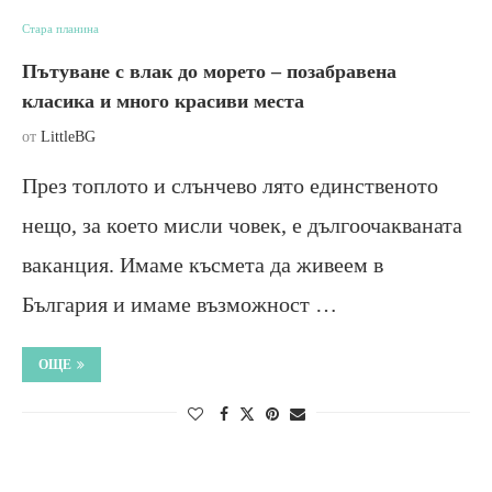
Стара планина
Пътуване с влак до морето – позабравена
класика и много красиви места
от
LittleBG
През топлото и слънчево лято единственото
нещо, за което мисли човек, е дългоочакваната
ваканция. Имаме късмета да живеем в
България и имаме възможност …
ОЩЕ