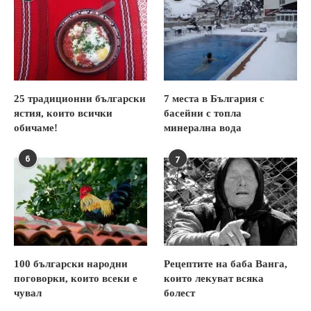
25 традиционни български
7 места в България с
ястия, които всички
басейни с топла
обичаме!
минерална вода
6
7
100 български народни
Рецептите на баба Ванга,
поговорки, които всеки е
които лекуват всяка
чувал
болест