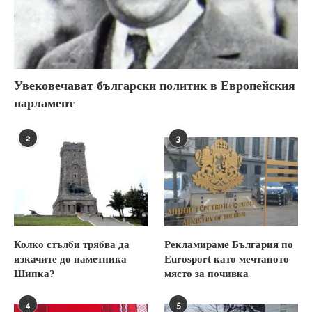
Увековечават български политик в Европейския
парламент
2
3
Колко стълби трябва да
Рекламираме България по
изкачите до паметника
Eurosport като мечтаното
Шипка?
място за почивка
4
5