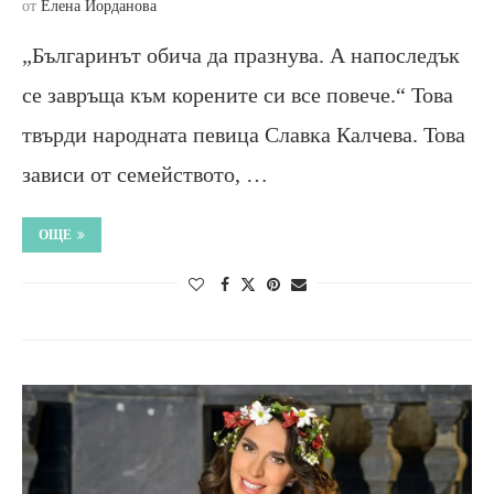
от
Елена Йорданова
„Българинът обича да празнува. А напоследък
се завръща към корените си все повече.“ Това
твърди народната певица Славка Калчева. Това
зависи от семейството, …
ОЩЕ