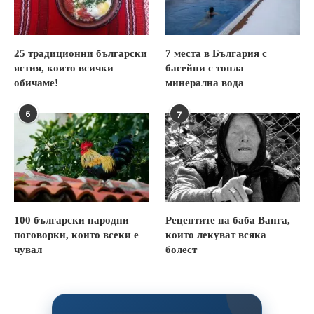
25 традиционни български
7 места в България с
ястия, които всички
басейни с топла
обичаме!
минерална вода
6
7
100 български народни
Рецептите на баба Ванга,
поговорки, които всеки е
които лекуват всяка
чувал
болест