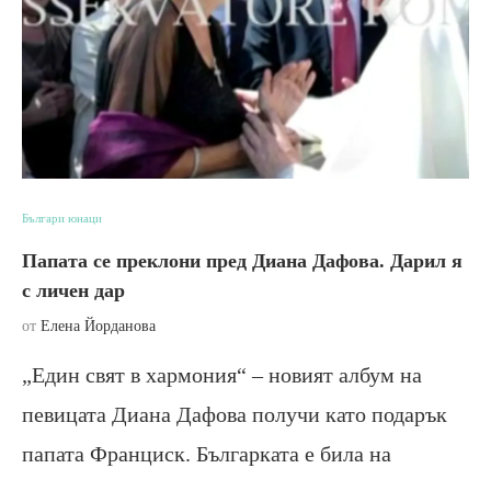
Българи юнаци
Папата се преклони пред Диана Дафова. Дарил я
с личен дар
от
Елена Йорданова
„Един свят в хармония“ – новият албум на
певицата Диана Дафова получи като подарък
папата Франциск. Българката е била на