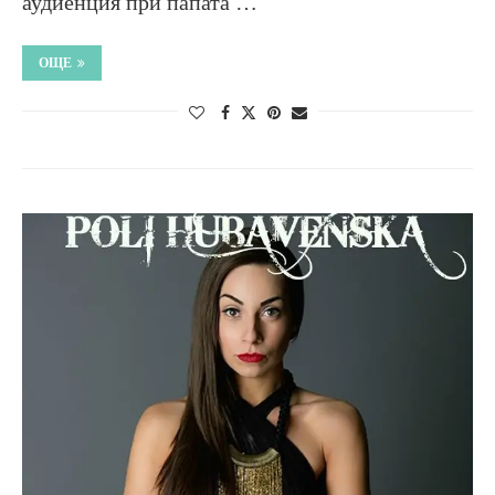
аудиенция при папата …
ОЩЕ