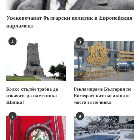
Увековечават български политик в Европейския
парламент
2
3
Колко стълби трябва да
Рекламираме България по
изкачите до паметника
Eurosport като мечтаното
Шипка?
място за почивка
4
5