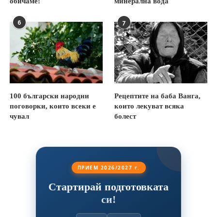
обичаме!
минерална вода
6
7
100 български народни
Рецептите на баба Ванга,
поговорки, които всеки е
които лекуват всяка
чувал
болест
ПРИЕМ 2026/2027 г.
Стартирай подготовката
си!