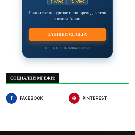
7. КЛАС
12. КЛАС
Присъствени курсове с топ преподаватели
в школа Аслан.
ЗАПИШИ СЕ СЕГА
МЕСТАТА СЕ ЗАПЪЛВАТ БЪРЗО!
СОЦИАЛНИ МРЕЖИ:
FACEBOOK
PINTEREST