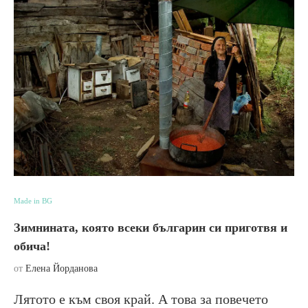
Made in BG
Зимнината, която всеки българин си приготвя и
обича!
от
Елена Йорданова
Лятото е към своя край. А това за повечето