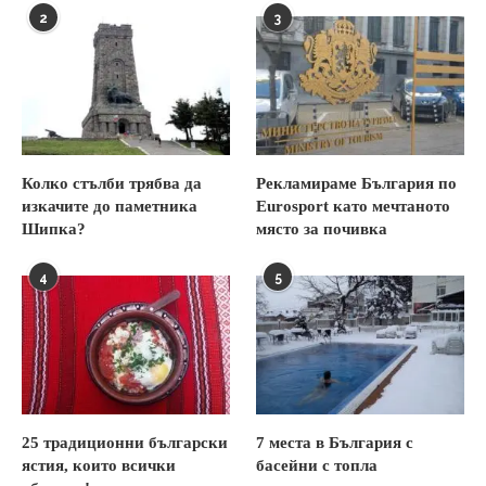
2
3
Колко стълби трябва да
Рекламираме България по
изкачите до паметника
Eurosport като мечтаното
Шипка?
място за почивка
4
5
25 традиционни български
7 места в България с
ястия, които всички
басейни с топла