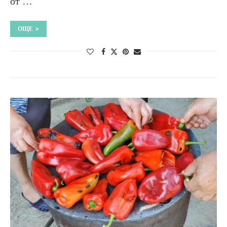
от …
ОЩЕ