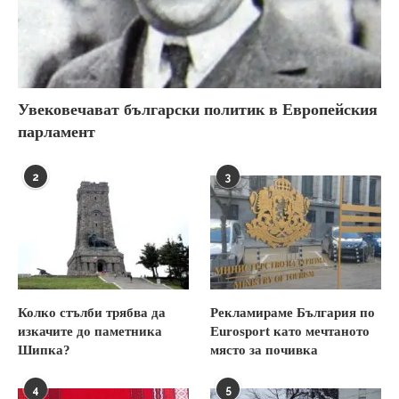
Увековечават български политик в Европейския
парламент
2
3
Колко стълби трябва да
Рекламираме България по
изкачите до паметника
Eurosport като мечтаното
Шипка?
място за почивка
4
5