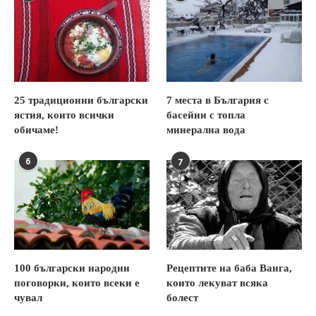
25 традиционни български
7 места в България с
ястия, които всички
басейни с топла
обичаме!
минерална вода
6
7
100 български народни
Рецептите на баба Ванга,
поговорки, които всеки е
които лекуват всяка
чувал
болест