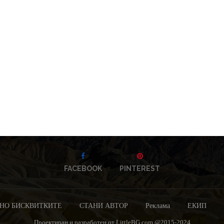
FACEBOOK
PINTEREST
НО БИСКВИТКИТЕ
СТАНИ АВТОР
Реклама
ЕКИП
Проектиран и разработен от LittleBG.com @2015-2024