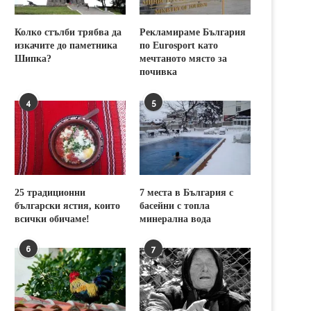
Колко стълби трябва да
Рекламираме България
изкачите до паметника
по Eurosport като
Шипка?
мечтаното място за
почивка
4
5
25 традиционни
7 места в България с
български ястия, които
басейни с топла
всички обичаме!
минерална вода
6
7