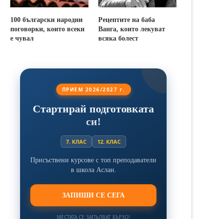
100 български народни
Рецептите на баба
поговорки, които всеки
Ванга, които лекуват
е чувал
всяка болест
ПРИЕМ 2026/2027 г.
Стартирай подготовката
си!
7. КЛАС
12. КЛАС
Присъствени курсове с топ преподаватели
в школа Аслан.
ЗАПИШИ СЕ СЕГА
МЕСТАТА СЕ ЗАПЪЛВАТ БЪРЗО!