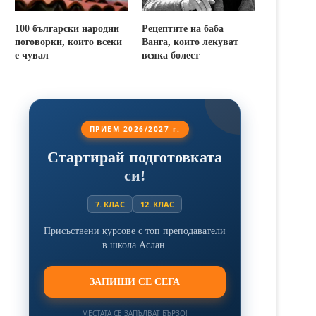
100 български народни
Рецептите на баба
поговорки, които всеки
Ванга, които лекуват
е чувал
всяка болест
ПРИЕМ 2026/2027 г.
Стартирай подготовката
си!
7. КЛАС
12. КЛАС
Присъствени курсове с топ преподаватели
в школа Аслан.
ЗАПИШИ СЕ СЕГА
МЕСТАТА СЕ ЗАПЪЛВАТ БЪРЗО!