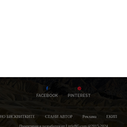
FACEBOOK
PINTEREST
НО БИСКВИТКИТЕ
СТАНИ АВТОР
Реклама
ЕКИП
Проектиран и разработен от LittleBG.com @2015-2024