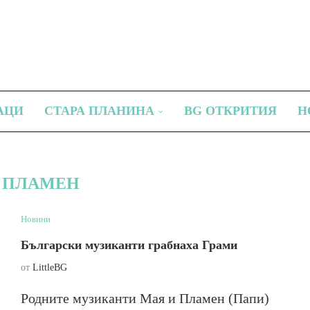
АЦИ
СТАРА ПЛАНИНА
BG ОТКРИТИЯ
Н
:
ПЛАМЕН
Новини
Български музиканти грабнаха Грами
от
LittleBG
Родните музиканти Мая и Пламен (Папи)