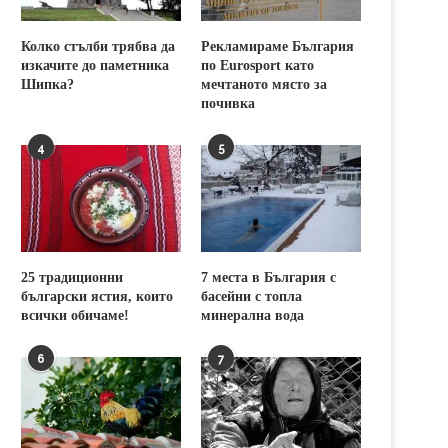
Колко стълби трябва да
Рекламираме България
изкачите до паметника
по Eurosport като
Шипка?
мечтаното място за
почивка
4
5
25 традиционни
7 места в България с
български ястия, които
басейни с топла
всички обичаме!
минерална вода
6
7