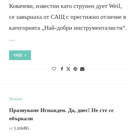
Ковачеви, известни като струнен дует Weil,
се завърнаха от САЩ с престижно отличие в
категорията „Най-добри инструменталисти“.
…
ОЩЕ
Новини
Празнуваме Игнажден. Да, днес! Не сте се
объркали
от
LittleBG