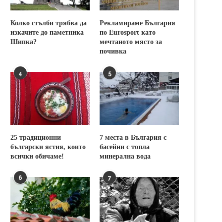
Колко стълби трябва да
Рекламираме България
изкачите до паметника
по Eurosport като
Шипка?
мечтаното място за
почивка
4
5
25 традиционни
7 места в България с
български ястия, които
басейни с топла
всички обичаме!
минерална вода
6
7