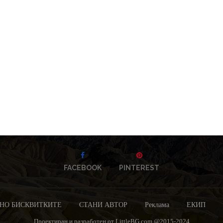
FACEBOOK
PINTEREST
НО БИСКВИТКИТЕ
СТАНИ АВТОР
Реклама
ЕКИП
Проектиран и разработен от LittleBG.com @2015-2024