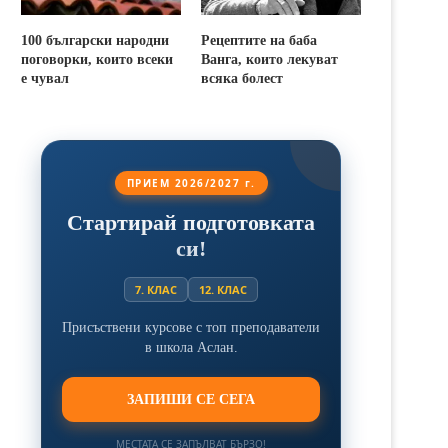
100 български народни
Рецептите на баба
поговорки, които всеки
Ванга, които лекуват
е чувал
всяка болест
ПРИЕМ 2026/2027 г.
Стартирай подготовката
си!
7. КЛАС
12. КЛАС
Присъствени курсове с топ преподаватели
в школа Аслан.
ЗАПИШИ СЕ СЕГА
МЕСТАТА СЕ ЗАПЪЛВАТ БЪРЗО!