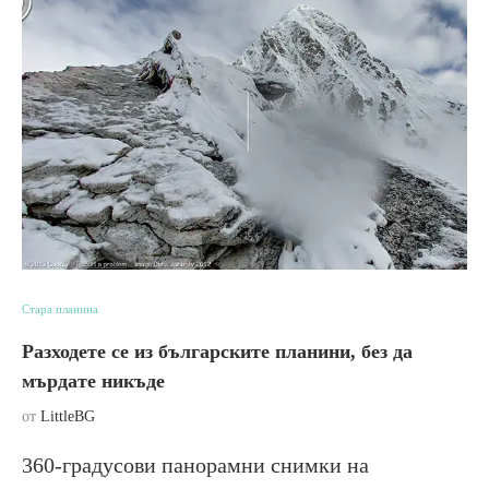
Стара планина
Разходете се из българските планини, без да
мърдате никъде
от
LittleBG
360-градусови панорамни снимки на