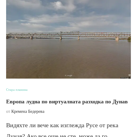
Стара планина
Европа лудна по виртуалната разходка по Дунав
от
Кремена Бедерева
Видяхте ли вече как изглежда Русе от река
Дунав? Ако все още не сте, може да го