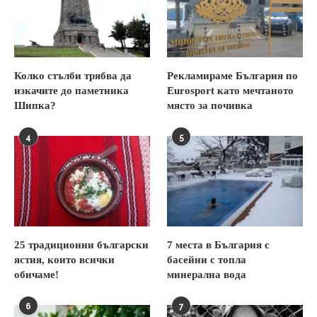
Колко стълби трябва да
Рекламираме България по
изкачите до паметника
Eurosport като мечтаното
Шипка?
място за почивка
4
5
25 традиционни български
7 места в България с
ястия, които всички
басейни с топла
обичаме!
минерална вода
6
7