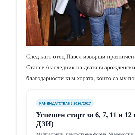
След като отец Павел извърши празничен
Станев /наследник на двата възрожденски
благодарности към хората, които са му п
КАНДИДАТСТВАНЕ 2026/2027
Успешен старт за 6, 7, 11 и 1
ДЗИ)
Малки групи, присъствена форма. Увереност и 