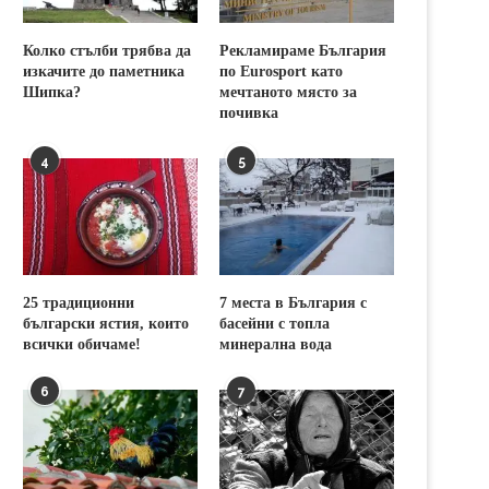
Колко стълби трябва да
Рекламираме България
изкачите до паметника
по Eurosport като
Шипка?
мечтаното място за
почивка
4
5
25 традиционни
7 места в България с
български ястия, които
басейни с топла
всички обичаме!
минерална вода
6
7