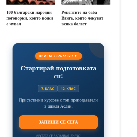
100 български народни
Рецептите на баба
поговорки, които всеки
Ванга, които лекуват
е чувал
всяка болест
ПРИЕМ 2026/2027 г.
Стартирай подготовката
си!
7. КЛАС
12. КЛАС
Присъствени курсове с топ преподаватели
в школа Аслан.
ЗАПИШИ СЕ СЕГА
МЕСТАТА СЕ ЗАПЪЛВАТ БЪРЗО!