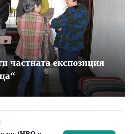
ти частната експозиция
ща“
2 клас (НВО и