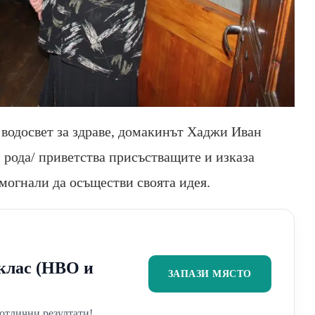
 водосвет за здраве, домакинът Хаджи Иван
 рода/ приветства присъстващите и изказа
омогнали да осъществи своята идея.
2 клас (НВО и
ЗАПАЗИ МЯСТО
отлични резултати!