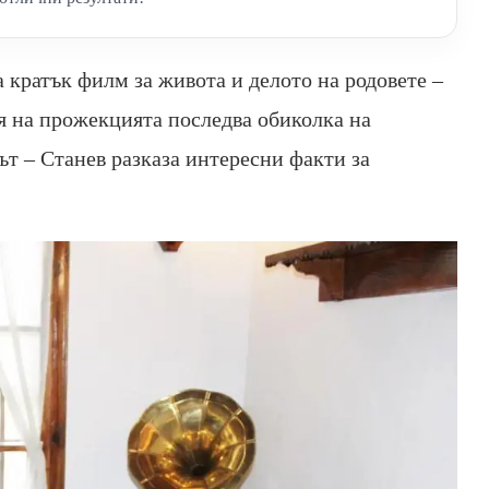
кратък филм за живота и делото на родовете –
я на прожекцията последва обиколка на
ът – Станев разказа интересни факти за