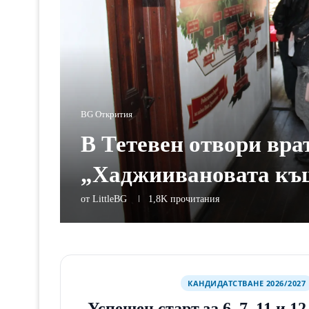
BG Открития
В Тетевен отвори вра
„Хаджиивановата къ
от
LittleBG
1,8K
прочитания
КАНДИДАТСТВАНЕ 2026/2027
Успешен старт за 6, 7, 11 и 1