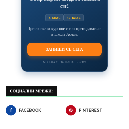
си!
7. КЛАС
12. КЛАС
Присъствени курсове с топ преподаватели
в школа Аслан.
ЗАПИШИ СЕ СЕГА
МЕСТАТА СЕ ЗАПЪЛВАТ БЪРЗО!
СОЦИАЛНИ МРЕЖИ:
FACEBOOK
PINTEREST