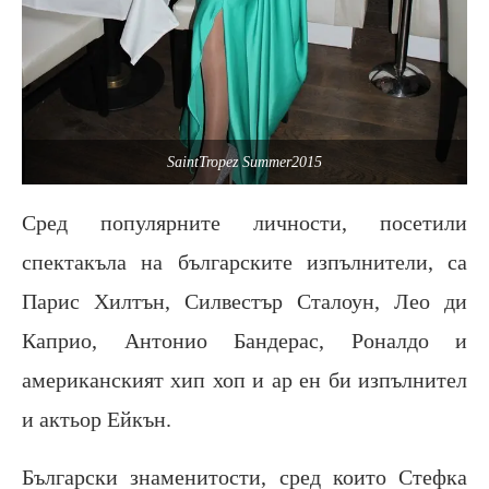
SaintTropez Summer2015
Сред популярните личности, посетили
спектакъла на българските изпълнители, са
Парис Хилтън, Силвестър Сталоун, Лео ди
Каприо, Антонио Бандерас, Роналдо и
американският хип хоп и ар ен би изпълнител
и актьор Ейкън.
Български знаменитости, сред които Стефка