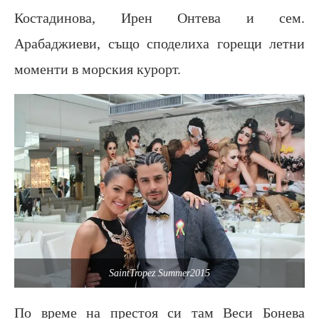
Костадинова, Ирен Онтева и сем.
Арабаджиеви, също споделиха горещи летни
моменти в морския курорт.
SaintTropez Summer2015
По време на престоя си там Веси Бонева