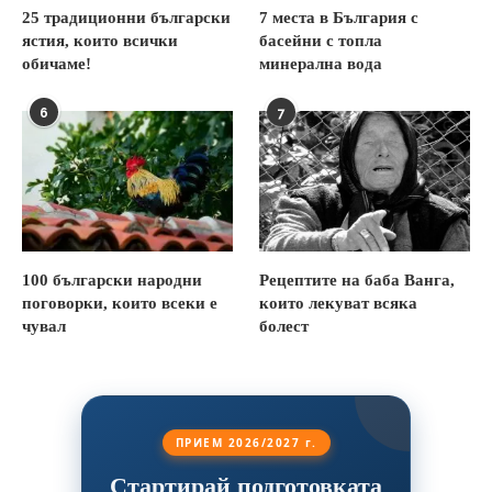
25 традиционни български
7 места в България с
ястия, които всички
басейни с топла
обичаме!
минерална вода
6
7
100 български народни
Рецептите на баба Ванга,
поговорки, които всеки е
които лекуват всяка
чувал
болест
ПРИЕМ 2026/2027 г.
Стартирай подготовката