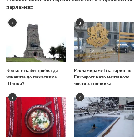
парламент
2
3
Колко стълби трябва да
Рекламираме България по
изкачите до паметника
Eurosport като мечтаното
Шипка?
място за почивка
4
5